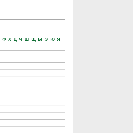
У
Ф
Х
Ц
Ч
Ш
Щ
Ы
Э
Ю
Я