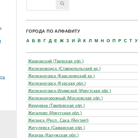
ь
ГОРОДА ПО АЛФАВИТУ
и
А
Б
В
Г
Д
Е
Ж
З
И
Й
К
Л
М
Н
О
П
Р
С
Т
Жарковский (Тверская обл.)
Железноводск (Ставропольский кр.)
Железногорск (Красноярский кр.)
сь
Железногорск (Курская обл.)
Железногорск-Илимский (Иркутская обл.)
Железнодорожный (Московская обл.)
Жердевка (Тамбовская обл.)
Жигалово (Иркутская обл.)
Жиганск (Респ. Саха (Якутия))
Жигулевск (Самарская обл.)
Жиздра (Калужская обл.)