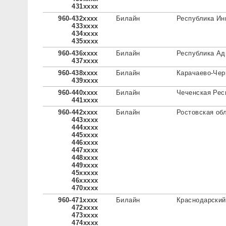
431xxxx
960-432xxxx
Билайн
Республика Ин
433xxxx
434xxxx
435xxxx
960-436xxxx
Билайн
Республика Ад
437xxxx
960-438xxxx
Билайн
Карачаево-Чер
439xxxx
960-440xxxx
Билайн
Чеченская Рес
441xxxx
960-442xxxx
Билайн
Ростовская об
443xxxx
444xxxx
445xxxx
446xxxx
447xxxx
448xxxx
449xxxx
45xxxxx
46xxxxx
470xxxx
960-471xxxx
Билайн
Краснодарский
472xxxx
473xxxx
474xxxx