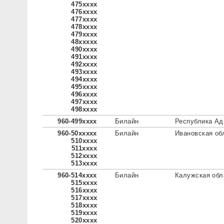
475xxxx
476xxxx
477xxxx
478xxxx
479xxxx
48xxxxx
490xxxx
491xxxx
492xxxx
493xxxx
494xxxx
495xxxx
496xxxx
497xxxx
498xxxx
960-499xxxx
Билайн
Республика Ад
960-50xxxxx
Билайн
Ивановская об
510xxxx
511xxxx
512xxxx
513xxxx
960-514xxxx
Билайн
Калужская обл
515xxxx
516xxxx
517xxxx
518xxxx
519xxxx
520xxxx