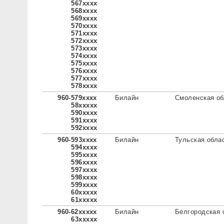
567xxxx
568xxxx
569xxxx
570xxxx
571xxxx
572xxxx
573xxxx
574xxxx
575xxxx
576xxxx
577xxxx
578xxxx
960-579xxxx
Билайн
Смоленская об
58xxxxx
590xxxx
591xxxx
592xxxx
960-593xxxx
Билайн
Тульская обла
594xxxx
595xxxx
596xxxx
597xxxx
598xxxx
599xxxx
60xxxxx
61xxxxx
960-62xxxxx
Билайн
Белгородская 
63xxxxx