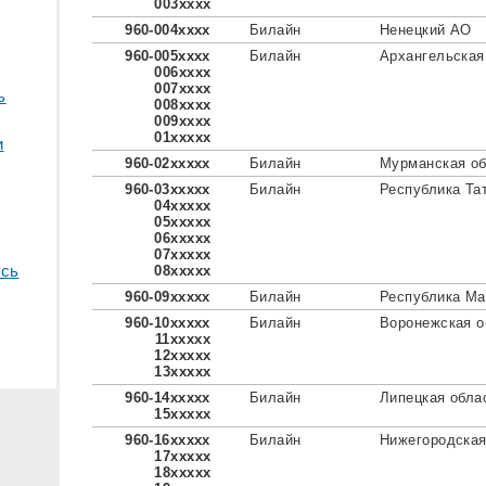
003xxxx
960-004xxxx
Билайн
Ненецкий АО
960-005xxxx
Билайн
Архангельская
006xxxx
007xxxx
ь
008xxxx
009xxxx
01xxxxx
и
960-02xxxxx
Билайн
Мурманская об
960-03xxxxx
Билайн
Республика Та
04xxxxx
05xxxxx
06xxxxx
07xxxxx
сь
08xxxxx
960-09xxxxx
Билайн
Республика Ма
960-10xxxxx
Билайн
Воронежская о
11xxxxx
12xxxxx
13xxxxx
960-14xxxxx
Билайн
Липецкая обла
15xxxxx
960-16xxxxx
Билайн
Нижегородская
17xxxxx
18xxxxx