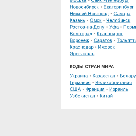
Москва
Санкт-Петербург
Новосибирск
Екатеринбург
Нижний Новгород
Самара
Казань
Омск
Челябинск
Ростов-на-Дону
Уфа
Перм
Волгоград
Красноярск
Воронеж
Саратов
Тольятт
Краснодар
Ижевск
Ярославль
КОДЫ СТРАН МИРА
Украина
Казахстан
Белару
Германия
Великобритания
США
Франция
Израиль
Узбекистан
Китай