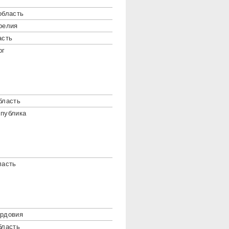
область
релия
асть
рг
бласть
публика
ласть
ордовия
бласть