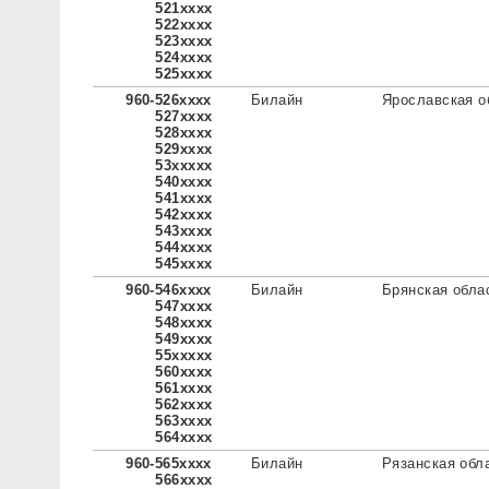
521xxxx
522xxxx
523xxxx
524xxxx
525xxxx
960-526xxxx
Билайн
Ярославская о
527xxxx
528xxxx
529xxxx
53xxxxx
540xxxx
541xxxx
542xxxx
543xxxx
544xxxx
545xxxx
960-546xxxx
Билайн
Брянская обла
547xxxx
548xxxx
549xxxx
55xxxxx
560xxxx
561xxxx
562xxxx
563xxxx
564xxxx
960-565xxxx
Билайн
Рязанская обл
566xxxx