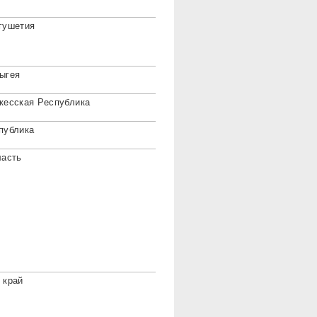
гушетия
ыгея
кесская Республика
публика
ласть
 край