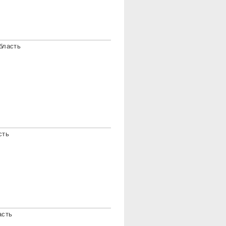
бласть
сть
асть