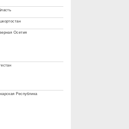
бласть
шкортостан
верная Осетия
гестан
карская Республика