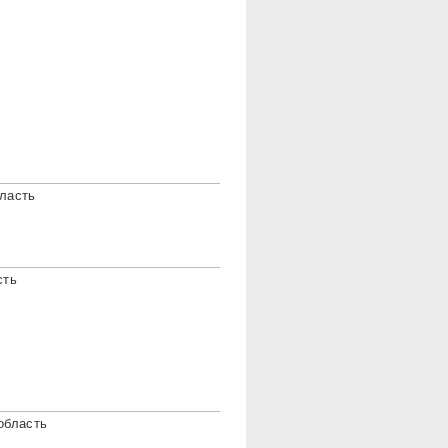
ласть
сть
область