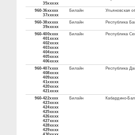
35xxxxx
960-36xxxxx
Билайн
Ульяновская о
37xxxxx
960-38xxxxx
Билайн
Республика Ба
39xxxxx
960-400xxxx
Билайн
Республика Се
401xxxx
402xxxx
403xxxx
404xxxx
405xxxx
406xxxx
960-407xxxx
Билайн
Республика Да
408xxxx
409xxxx
41xxxxx
420xxxx
421xxxx
960-422xxxx
Билайн
Кабардино-Бал
423xxxx
424xxxx
425xxxx
426xxxx
427xxxx
428xxxx
429xxxx
430xxxx