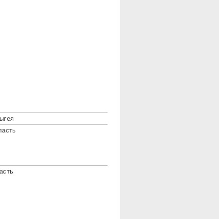
ыгея
ласть
асть