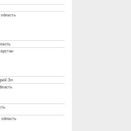
 область
ласть
тарстан
рий Эл
бласть
сть
 область