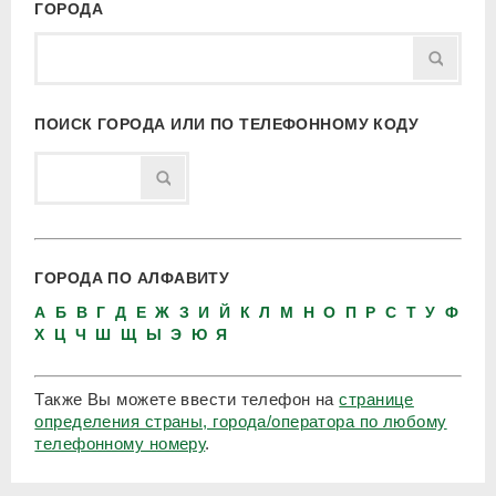
ГОРОДА
ПОИСК ГОРОДА ИЛИ ПО ТЕЛЕФОННОМУ КОДУ
ГОРОДА ПО АЛФАВИТУ
А
Б
В
Г
Д
Е
Ж
З
И
Й
К
Л
М
Н
О
П
Р
С
Т
У
Ф
Х
Ц
Ч
Ш
Щ
Ы
Э
Ю
Я
Также Вы можете ввести телефон на
странице
определения страны, города/оператора по любому
телефонному номеру
.