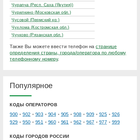
Чурапча (Респ. Саха (Якутия))
Чурилкино (Московская обл.)
Чусовой (Пермский кр.)
Чухлома (Костромская обл.)
Чучково (Рязанская обл.)
Также Вы можете ввести телефон на
странице
определения страны, города/оператора по любому
телефонному номеру
.
Популярное
КОДЫ ОПЕРАТОРОВ
900
902
903
904
905
908
909
925
926
929
950
951
960
961
962
967
977
999
КОДЫ ГОРОДОВ РОССИИ