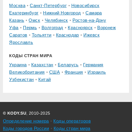
Москва
Санкт-Петербург
Новосибирск
Екатеринбург
Нижний Новгород
Самара
Казань
Омск
Челябинск
Ростов-на-Дону
Уфа
Пермь
Волгоград
Красноярск
Воронеж
Саратов
Тольятти
Краснодар
Ижевск
Ярославль
КОДЫ СТРАН МИРА
Украина
Казахстан
Беларусь
Германия
Великобритания
США
Франция
Израиль
Узбекистан
Китай
© KODY.SU
, 2010-2025
Определение номера
Коды операторов
Коды городов России
Коды стран мира