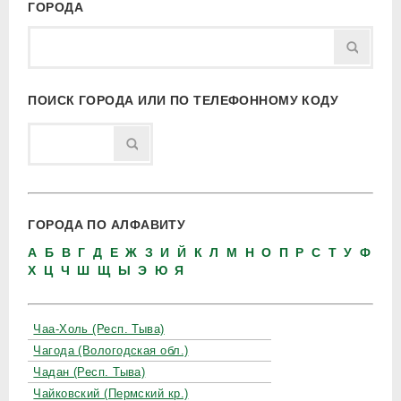
ГОРОДА
ПОИСК ГОРОДА ИЛИ ПО ТЕЛЕФОННОМУ КОДУ
ГОРОДА ПО АЛФАВИТУ
А
Б
В
Г
Д
Е
Ж
З
И
Й
К
Л
М
Н
О
П
Р
С
Т
У
Ф
Х
Ц
Ч
Ш
Щ
Ы
Э
Ю
Я
Чаа-Холь (Респ. Тыва)
Чагода (Вологодская обл.)
Чадан (Респ. Тыва)
Чайковский (Пермский кр.)