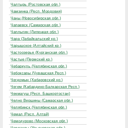
Чалтырь (Ростовская обл.)
Чамзинка (Респ. Мордовия)
Чаны (Новосибирская обл.)
Чапаевск (Самарская обл.)
Чаплыгин (Липецкая обл.)
Чара (Забайкальский кр.)
Чарышское (Алтайский кр.)
Частоозерье (Курганская обл.)
Частые (Пермский кр.)
Чебаркуль (Челябинская обл.)
Чебоксары (Чувашская Респ.)
Чегдомын (Хабаровский кр.)
Чегем (Кабардино-Балкарская Респ.)
Чекмагуш (Респ. Башкортостан)
Челно Вершины (Самарская обл.)
Челябинск (Челябинская обл.)
Чемал (Респ. Алтай)
Чемодурово (Московская обл.)
Чердаклы (Ульяновская обл.)