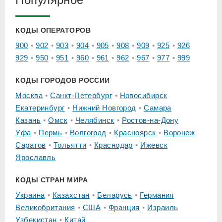
КОДЫ ОПЕРАТОРОВ
900
902
903
904
905
908
909
925
926
929
950
951
960
961
962
967
977
999
КОДЫ ГОРОДОВ РОССИИ
Москва
Санкт-Петербург
Новосибирск
Екатеринбург
Нижний Новгород
Самара
Казань
Омск
Челябинск
Ростов-на-Дону
Уфа
Пермь
Волгоград
Красноярск
Воронеж
Саратов
Тольятти
Краснодар
Ижевск
Ярославль
КОДЫ СТРАН МИРА
Украина
Казахстан
Беларусь
Германия
Великобритания
США
Франция
Израиль
Узбекистан
Китай