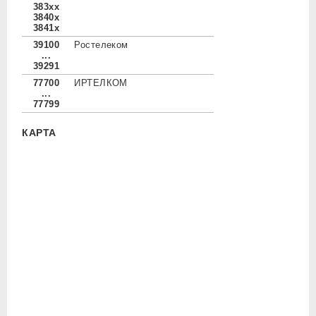
383xx
3840x
3841x
39100
Ростелеком
...
39291
77700
ИРТЕЛКОМ
...
77799
КАРТА