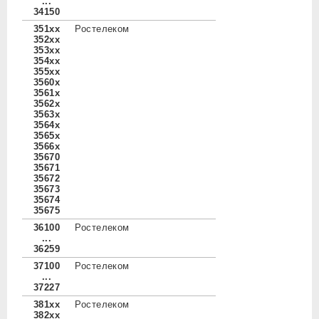
...
34150
351xx
Ростелеком
352xx
353xx
354xx
355xx
3560x
3561x
3562x
3563x
3564x
3565x
3566x
35670
35671
35672
35673
35674
35675
36100
Ростелеком
...
36259
37100
Ростелеком
...
37227
381xx
Ростелеком
382xx