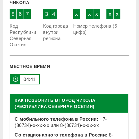
ЧИКОЛА
8
6
7
3
4
x
-
x
x
-
x
x
Код
Код города
Номер телефона (5
Республики
внутри
цифр)
Северная
региона
Осетия
МЕСТНОЕ ВРЕМЯ
04:41
КАК ПОЗВОНИТЬ В ГОРОД ЧИКОЛА
(РЕСПУБЛИКА СЕВЕРНАЯ ОСЕТИЯ)
С мобильного телефона в России:
+7-
(86734)-x-xx-xx
или
8-(86734)-x-xx-xx
Со стационарного телефона в России:
8-