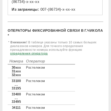
(86734)-x-xx-xx
Из заграницы:
007-(86734)-x-xx-xx
ОПЕРАТОРЫ ФИКСИРОВАННОЙ СВЯЗИ В Г.ЧИКОЛА
*
*
Внимание!
В таблице указаны только 10 самых больших
диапазонов номеров. Для точного определения
принадлежности номера используйте функцию
определения оператора
Номера
Оператор
30xxx
Ростелеком
31xxx
32xxx
33100
Ростелеком
...
33195
33400
Ростелеком
...
33495
34111
Ростелеком