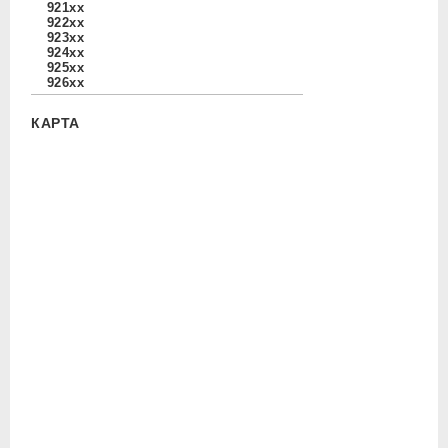
921xx
922xx
923xx
924xx
925xx
926xx
КАРТА