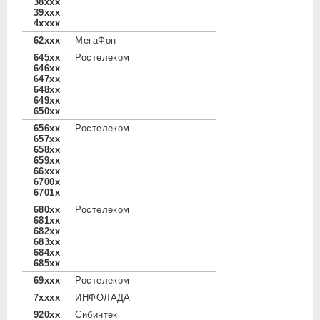
38xxx
39xxx
4xxxx
62xxx
МегаФон
645xx
Ростелеком
646xx
647xx
648xx
649xx
650xx
656xx
Ростелеком
657xx
658xx
659xx
66xxx
6700x
6701x
680xx
Ростелеком
681xx
682xx
683xx
684xx
685xx
69xxx
Ростелеком
7xxxx
ИНФОЛАДА
920xx
Сибинтек