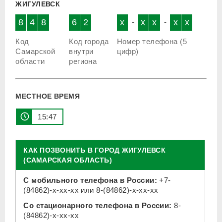
ЖИГУЛЕВСК
8
4
8
6
2
x
-
x
x
-
x
x
Код
Код города
Номер телефона (5
Самарской
внутри
цифр)
области
региона
МЕСТНОЕ ВРЕМЯ
15 47
КАК ПОЗВОНИТЬ В ГОРОД ЖИГУЛЕВСК
(САМАРСКАЯ ОБЛАСТЬ)
С мобильного телефона в России:
+7-
(84862)-x-xx-xx
или
8-(84862)-x-xx-xx
Со стационарного телефона в России:
8-
(84862)-x-xx-xx