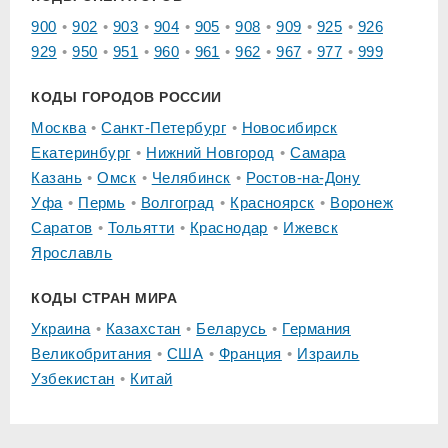
900
902
903
904
905
908
909
925
926
929
950
951
960
961
962
967
977
999
КОДЫ ГОРОДОВ РОССИИ
Москва
Санкт-Петербург
Новосибирск
Екатеринбург
Нижний Новгород
Самара
Казань
Омск
Челябинск
Ростов-на-Дону
Уфа
Пермь
Волгоград
Красноярск
Воронеж
Саратов
Тольятти
Краснодар
Ижевск
Ярославль
КОДЫ СТРАН МИРА
Украина
Казахстан
Беларусь
Германия
Великобритания
США
Франция
Израиль
Узбекистан
Китай