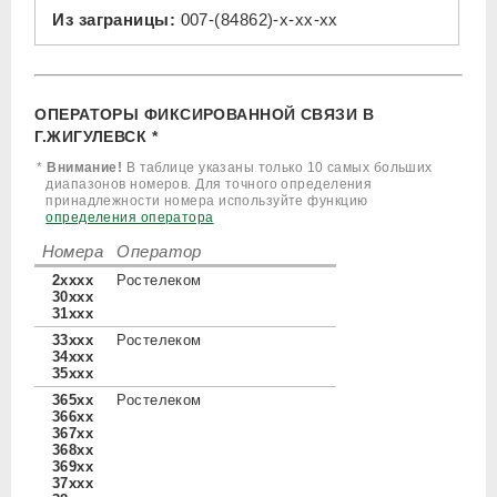
Из заграницы:
007-(84862)-x-xx-xx
ОПЕРАТОРЫ ФИКСИРОВАННОЙ СВЯЗИ В
Г.ЖИГУЛЕВСК *
*
Внимание!
В таблице указаны только 10 самых больших
диапазонов номеров. Для точного определения
принадлежности номера используйте функцию
определения оператора
Номера
Оператор
2xxxx
Ростелеком
30xxx
31xxx
33xxx
Ростелеком
34xxx
35xxx
365xx
Ростелеком
366xx
367xx
368xx
369xx
37xxx