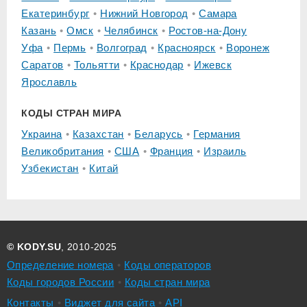
Екатеринбург
Нижний Новгород
Самара
Казань
Омск
Челябинск
Ростов-на-Дону
Уфа
Пермь
Волгоград
Красноярск
Воронеж
Саратов
Тольятти
Краснодар
Ижевск
Ярославль
КОДЫ СТРАН МИРА
Украина
Казахстан
Беларусь
Германия
Великобритания
США
Франция
Израиль
Узбекистан
Китай
© KODY.SU
, 2010-2025
Определение номера
Коды операторов
Коды городов России
Коды стран мира
Контакты
Виджет для сайта
API