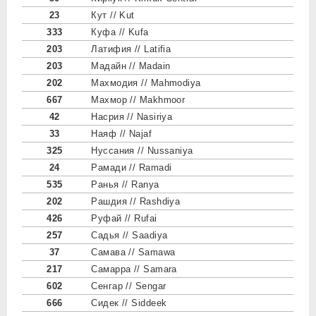
23
Кут // Kut
333
Куфа // Kufa
203
Латифия // Latifia
203
Мадайн // Madain
202
Махмoдия // Mahmodiya
667
Махмoр // Makhmoor
42
Насрия // Nasiriya
33
Наяф // Najaf
325
Нуссания // Nussaniya
24
Рамади // Ramadi
535
Ранья // Ranya
202
Рашдия // Rashdiya
426
Руфай // Rufai
257
Садья // Saadiya
37
Самава // Samawa
217
Самарра // Samara
602
Сенгар // Sengar
666
Сидек // Siddeek