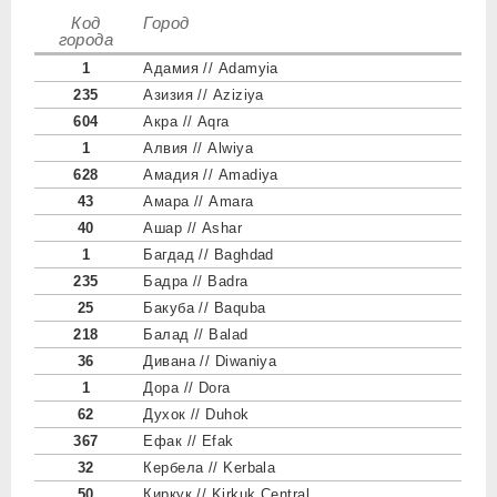
Код
Город
города
1
Адамия // Adamyia
235
Азизия // Aziziya
604
Акра // Aqra
1
Алвия // Alwiya
628
Амадия // Amadiya
43
Амара // Amara
40
Ашар // Ashar
1
Багдад // Baghdad
235
Бадра // Badra
25
Бакуба // Baquba
218
Балад // Balad
36
Дивана // Diwaniya
1
Дора // Dora
62
Духок // Duhok
367
Ефак // Efak
32
Кербела // Kerbala
50
Киркук // Kirkuk Central