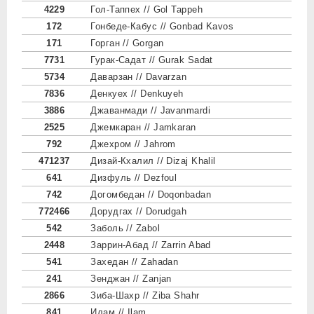
4229
Гол-Таппех // Gol Tappeh
172
Гонбеде-Кабус // Gonbad Kavos
171
Горган // Gorgan
7731
Гурак-Садат // Gurak Sadat
5734
Даварзан // Davarzan
7836
Денкуех // Denkuyeh
3886
Джаванмади // Javanmardi
2525
Джемкаран // Jamkaran
792
Джехром // Jahrom
471237
Дизай-Кхалил // Dizaj Khalil
641
Дизфуль // Dezfoul
742
Догомбедан // Doqonbadan
772466
Дорудгах // Dorudgah
542
Заболь // Zabol
2448
Заррин-Абад // Zarrin Abad
541
Захедан // Zahadan
241
Зенджан // Zanjan
2866
Зиба-Шахр // Ziba Shahr
841
Илам // Ilam