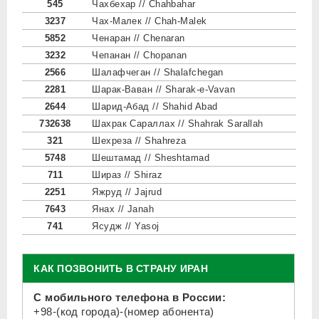
545
Чахбехар // Chahbahar
3237
Чах-Малек // Chah-Malek
5852
Ченаран // Chenaran
3232
Чепанан // Chopanan
2566
Шалафчеган // Shalafchegan
2281
Шарак-Ваван // Sharak-e-Vavan
2644
Шарид-Абад // Shahid Abad
732638
Шахрак Сараллах // Shahrak Sarallah
321
Шехреза // Shahreza
5748
Шештамад // Sheshtamad
711
Шираз // Shiraz
2251
Яжруд // Jajrud
7643
Янах // Janah
741
Ясудж // Yasoj
КАК ПОЗВОНИТЬ В СТРАНУ ИРАН
С мобильного телефона в России:
+98-(код города)-(номер абонента)