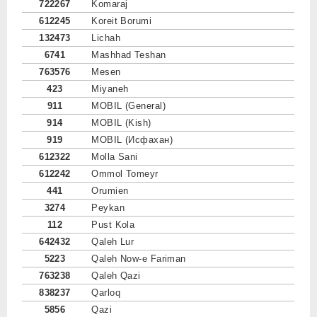
722267
Komaraj
612245
Koreit Borumi
132473
Lichah
6741
Mashhad Teshan
763576
Mesen
423
Miyaneh
911
MOBIL (General)
914
MOBIL (Kish)
919
MOBIL (Исфахан)
612322
Molla Sani
612242
Ommol Tomeyr
441
Orumien
3274
Peykan
112
Pust Kola
642432
Qaleh Lur
5223
Qaleh Now-e Fariman
763238
Qaleh Qazi
838237
Qarloq
5856
Qazi