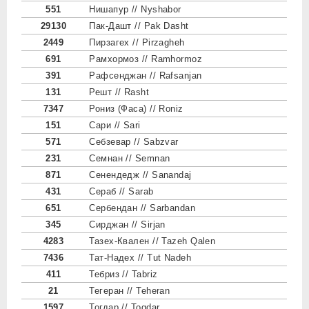
551
Нишапур // Nyshabor
29130
Пак-Дашт // Pak Dasht
2449
Пирзагех // Pirzagheh
691
Рамхормоз // Ramhormoz
391
Рафсенджан // Rafsanjan
131
Решт // Rasht
7347
Рониз (Фаса) // Roniz
151
Сари // Sari
571
Себзевар // Sabzvar
231
Семнан // Semnan
871
Сенендедж // Sanandaj
431
Сераб // Sarab
651
Сербендан // Sarbandan
345
Сирджан // Sirjan
4283
Тазех-Квален // Tazeh Qalen
7436
Тат-Надех // Tut Nadeh
411
Тебриз // Tabriz
21
Тегеран // Teheran
1597
Тогдар // Toqdar