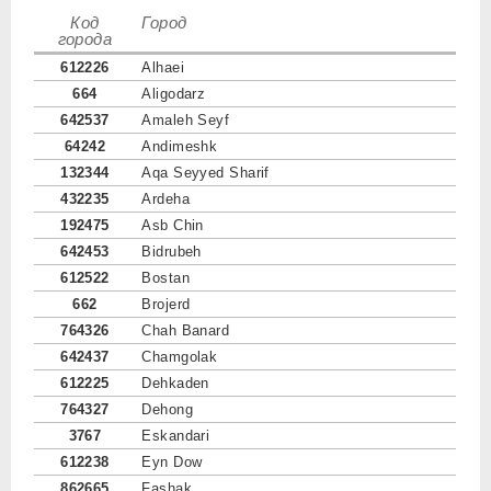
Код
Город
города
612226
Alhaei
664
Aligodarz
642537
Amaleh Seyf
64242
Andimeshk
132344
Aqa Seyyed Sharif
432235
Ardeha
192475
Asb Chin
642453
Bidrubeh
612522
Bostan
662
Brojerd
764326
Chah Banard
642437
Chamgolak
612225
Dehkaden
764327
Dehong
3767
Eskandari
612238
Eyn Dow
862665
Fashak