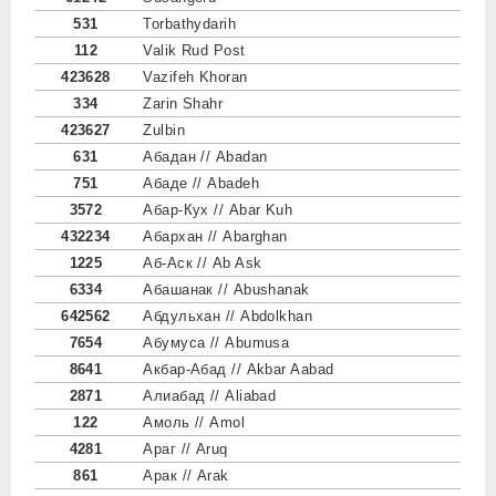
531
Torbathydarih
112
Valik Rud Post
423628
Vazifeh Khoran
334
Zarin Shahr
423627
Zulbin
631
Абадан // Abadan
751
Абаде // Abadeh
3572
Абар-Кух // Abar Kuh
432234
Абархан // Abarghan
1225
Аб-Аск // Ab Ask
6334
Абашанак // Abushanak
642562
Абдульхан // Abdolkhan
7654
Абумуса // Abumusa
8641
Акбар-Абад // Akbar Aabad
2871
Алиабад // Aliabad
122
Амоль // Amol
4281
Араг // Aruq
861
Арак // Arak