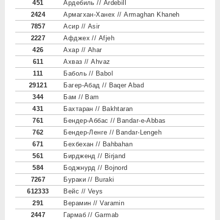
451
Ардебиль // Ardebill
2424
Армагхан-Ханех // Armaghan Khaneh
7857
Асир // Asir
2227
Афджех // Afjeh
426
Ахар // Ahar
611
Ахваз // Ahvaz
111
Баболь // Babol
29121
Багер-Абад // Baqer Abad
344
Бам // Bam
431
Бахтаран // Bakhtaran
761
Бендер-Аббас // Bandar-e-Abbas
762
Бендер-Ленге // Bandar-Lengeh
671
Бехбехан // Bahbahan
561
Бирдженд // Birjand
584
Боджнурд // Bojnord
7267
Бураки // Buraki
612333
Вейс // Veys
291
Верамин // Varamin
2447
Гармаб // Garmab