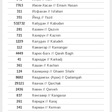
7763
Имэм-Хасан // Emam Hasan
311
Исфахан // Isfahan
351
Йезд // Yazd
532732
Кабудан // Kabudan
281
Казвин // Qazvin
721
Казерун // Kazron
1229
Калудех // Kaludeh
112
Камангар // Kamangar
4449
Карех-Багх // Qareh Bagh
41
Каркадж // Karkadj
361
Кашан // Kashan
124
Каэмшехр // Ghaem Shahr
8682
Квадамгах (Арак) // Qadamgah
29121
Квачак // Qarchak
2436
Кевен // Qerveh
837
Кенгавер // Kangavar
261
Кередж // Karaj
341
Керман // Kerman