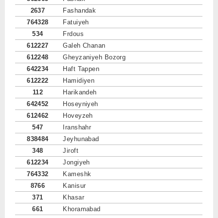
2637
Fashandak
764328
Fatuiyeh
534
Frdous
612227
Galeh Chanan
612248
Gheyzaniyeh Bozorg
642234
Haft Tappen
612222
Hamidiyen
112
Harikandeh
642452
Hoseyniyeh
612462
Hoveyzeh
547
Iranshahr
838484
Jeyhunabad
348
Jiroft
612234
Jongiyeh
764332
Kameshk
8766
Kanisur
371
Khasar
661
Khoramabad