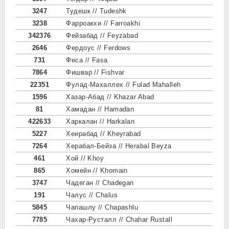
3247
Тудешк // Tudeshk
3238
Фарроакхи // Farroakhi
342376
Фейзабад // Feyzabad
2646
Фердоус // Ferdows
731
Феса // Fasa
7864
Фишвар // Fishvar
22351
Фулад-Махаллех // Fulad Mahalleh
1596
Хазар-Абад // Khazar Abad
81
Хамадан // Hamadan
422633
Харкалан // Harkalan
5227
Хеирабад // Kheyrabad
7264
Херабал-Бейза // Herabal Beyza
461
Хой // Khoy
865
Хомейн // Khomain
3747
Чадеган // Chadegan
191
Чалус // Chalus
5845
Чапашлу // Chapashlu
7785
Чахар-Русталл // Chahar Rustall