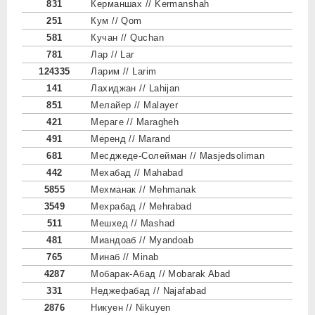
831
Керманшах // Kermanshah
251
Кум // Qom
581
Кучан // Quchan
781
Лар // Lar
124335
Ларим // Larim
141
Лахиджан // Lahijan
851
Мелайер // Malayer
421
Мераге // Maragheh
491
Меренд // Marand
681
Месджеде-Солейман // Masjedsoliman
442
Мехабад // Mahabad
5855
Мехманак // Mehmanak
3549
Мехрабад // Mehrabad
511
Мешхед // Mashad
481
Миандоаб // Myandoab
765
Минаб // Minab
4287
Мобарак-Абад // Mobarak Abad
331
Неджефабад // Najafabad
2876
Никуен // Nikuyen