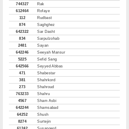
744327
Rak
612464
Rofaye
112
Rudbast
874
Saghghez
642322
Sar Dasht
834
Sarpulzohab
2481
Sayan
642246
Seeyah Mansur
5225
Sefid Sang
642566
Seyyed Abbas
471
Shabestar
381
Shahrkord
273
Shahroud
763233
Shahru
4567
Sham Asbi
642244
Shamsabad
64252
Shush
8274
Surtejin
61242
Susangerd