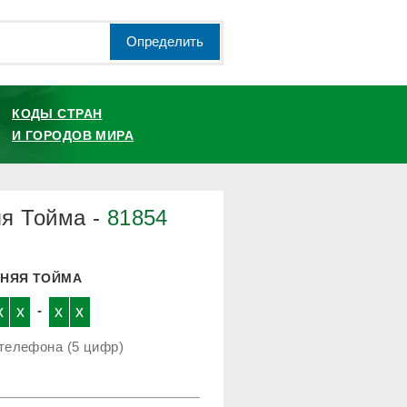
Определить
КОДЫ СТРАН
И ГОРОДОВ МИРА
яя Тойма -
81854
ХНЯЯ ТОЙМА
x
x
-
x
x
телефона (5 цифр)