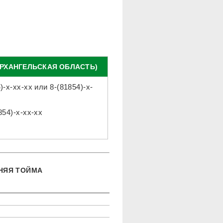
АРХАНГЕЛЬСКАЯ ОБЛАСТЬ)
)-x-xx-xx
или
8-(81854)-x-
854)-x-xx-xx
НЯЯ ТОЙМА