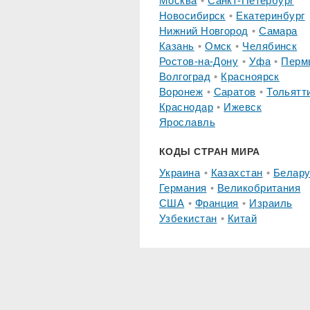
Москва
Санкт-Петербург
Новосибирск
Екатеринбург
Нижний Новгород
Самара
Казань
Омск
Челябинск
Ростов-на-Дону
Уфа
Перм
Волгоград
Красноярск
Воронеж
Саратов
Тольятт
Краснодар
Ижевск
Ярославль
КОДЫ СТРАН МИРА
Украина
Казахстан
Белару
Германия
Великобритания
США
Франция
Израиль
Узбекистан
Китай