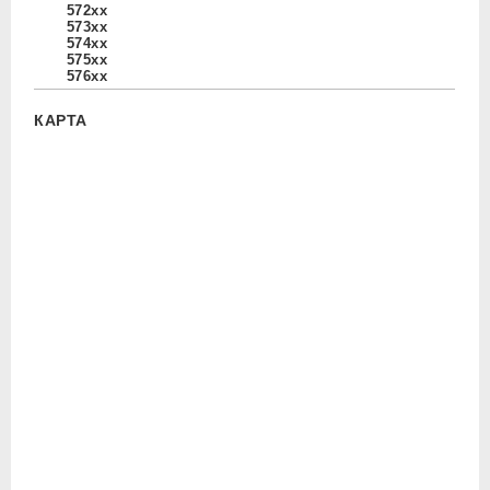
572xx
573xx
574xx
575xx
576xx
КАРТА