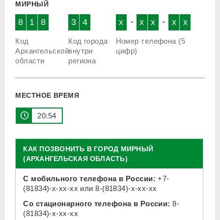
МИРНЫЙ
8
1
8
3
4
x
-
x
x
-
x
x
Код
Код города
Номер телефона (5
Архангельской
внутри
цифр)
области
региона
МЕСТНОЕ ВРЕМЯ
20 54
КАК ПОЗВОНИТЬ В ГОРОД МИРНЫЙ
(АРХАНГЕЛЬСКАЯ ОБЛАСТЬ)
С мобильного телефона в России:
+7-
(81834)-x-xx-xx
или
8-(81834)-x-xx-xx
Со стационарного телефона в России:
8-
(81834)-x-xx-xx