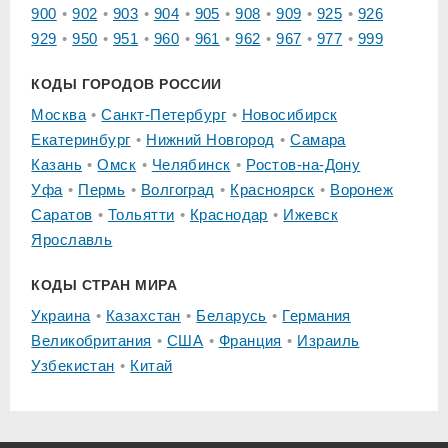
900
902
903
904
905
908
909
925
926
929
950
951
960
961
962
967
977
999
КОДЫ ГОРОДОВ РОССИИ
Москва
Санкт-Петербург
Новосибирск
Екатеринбург
Нижний Новгород
Самара
Казань
Омск
Челябинск
Ростов-на-Дону
Уфа
Пермь
Волгоград
Красноярск
Воронеж
Саратов
Тольятти
Краснодар
Ижевск
Ярославль
КОДЫ СТРАН МИРА
Украина
Казахстан
Беларусь
Германия
Великобритания
США
Франция
Израиль
Узбекистан
Китай