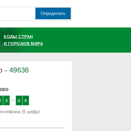
Определить
КОДЫ СТРАН
И ГОРОДОВ МИРА
о -
49636
ЧЕВО
x
x
-
x
x
телефона (5 цифр)