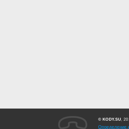
© KODY.SU
, 2
Определение 