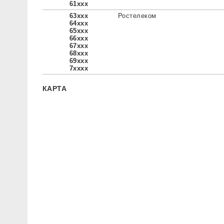
61xxx
63xxx
Ростелеком
64xxx
65xxx
66xxx
67xxx
68xxx
69xxx
7xxxx
КАРТА