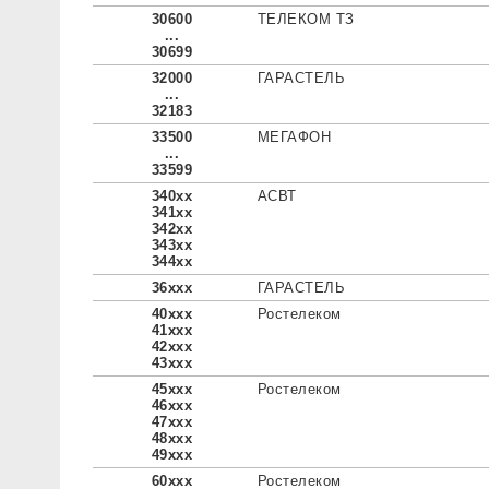
30600
ТЕЛЕКОМ ТЗ
...
30699
32000
ГАРАСТЕЛЬ
...
32183
33500
МЕГАФОН
...
33599
340xx
АСВТ
341xx
342xx
343xx
344xx
36xxx
ГАРАСТЕЛЬ
40xxx
Ростелеком
41xxx
42xxx
43xxx
45xxx
Ростелеком
46xxx
47xxx
48xxx
49xxx
60xxx
Ростелеком