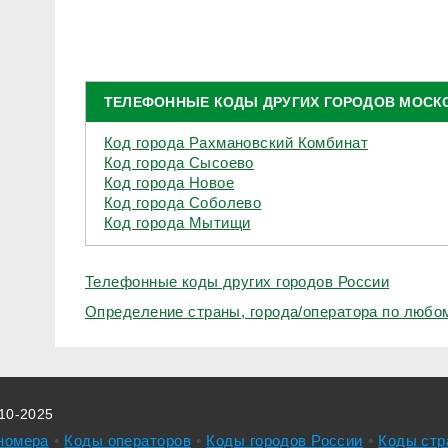
ТЕЛЕФОННЫЕ КОДЫ ДРУГИХ ГОРОДОВ МОСК
Код города Рахмановский Комбинат
Код города Сысоево
Код города Новое
Код города Соболево
Код города Мытищи
Телефонные коды других городов России
Определение страны, города/оператора по люб
010-2025
номера
Коды операторов
Коды городов России
Коды стр