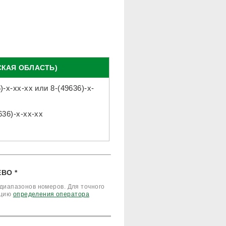
СКАЯ ОБЛАСТЬ)
)-x-xx-xx
или
8-(49636)-x-
636)-x-xx-xx
ВО *
диапазонов номеров. Для точного
кцию
определения оператора