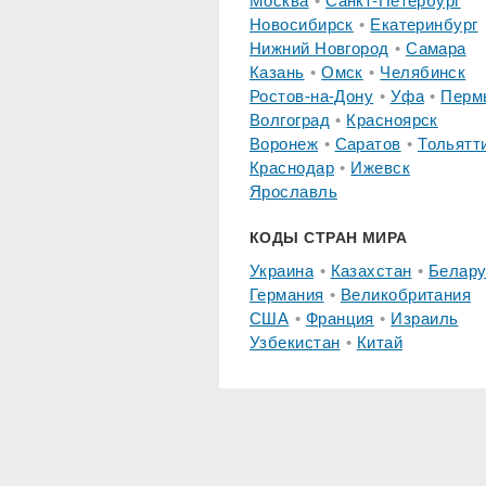
Москва
Санкт-Петербург
Новосибирск
Екатеринбург
Нижний Новгород
Самара
Казань
Омск
Челябинск
Ростов-на-Дону
Уфа
Перм
Волгоград
Красноярск
Воронеж
Саратов
Тольятт
Краснодар
Ижевск
Ярославль
КОДЫ СТРАН МИРА
Украина
Казахстан
Белару
Германия
Великобритания
США
Франция
Израиль
Узбекистан
Китай