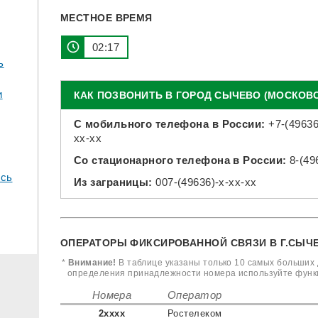
МЕСТНОЕ ВРЕМЯ
02:17
ь
и
КАК ПОЗВОНИТЬ В ГОРОД СЫЧЕВО (МОСКОВ
С мобильного телефона в России:
+7-(49636
xx-xx
Со стационарного телефона в России:
8-(49
сь
Из заграницы:
007-(49636)-x-xx-xx
ОПЕРАТОРЫ ФИКСИРОВАННОЙ СВЯЗИ В Г.СЫЧЕ
*
Внимание!
В таблице указаны только 10 самых больших 
определения принадлежности номера используйте фун
Номера
Оператор
2xxxx
Ростелеком