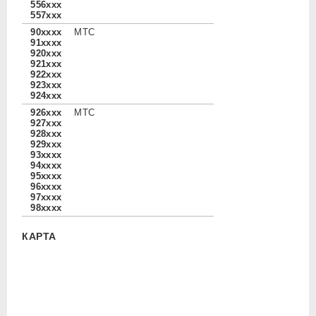
556xxx
557xxx
90xxxx
МТС
91xxxx
920xxx
921xxx
922xxx
923xxx
924xxx
926xxx
МТС
927xxx
928xxx
929xxx
93xxxx
94xxxx
95xxxx
96xxxx
97xxxx
98xxxx
КАРТА