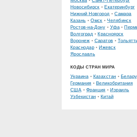
Москва
Санкт-Петербург
Новосибирск
Екатеринбург
Нижний Новгород
Самара
Казань
Омск
Челябинск
Ростов-на-Дону
Уфа
Перм
Волгоград
Красноярск
Воронеж
Саратов
Тольятт
Краснодар
Ижевск
Ярославль
КОДЫ СТРАН МИРА
Украина
Казахстан
Белару
Германия
Великобритания
США
Франция
Израиль
Узбекистан
Китай