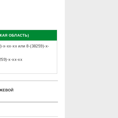
КАЯ ОБЛАСТЬ)
)-x-xx-xx
или
8-(38259)-x-
259)-x-xx-xx
ЕЖЕВОЙ