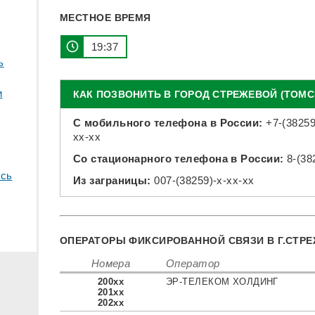
МЕСТНОЕ ВРЕМЯ
19:37
ь
и
КАК ПОЗВОНИТЬ В ГОРОД СТРЕЖЕВОЙ (ТОМС
С мобильного телефона в России:
+7-(38259
xx-xx
Со стационарного телефона в России:
8-(38
сь
Из заграницы:
007-(38259)-x-xx-xx
ОПЕРАТОРЫ ФИКСИРОВАННОЙ СВЯЗИ В Г.СТР
Номера
Оператор
200xx
ЭР-ТЕЛЕКОМ ХОЛДИНГ
201xx
202xx