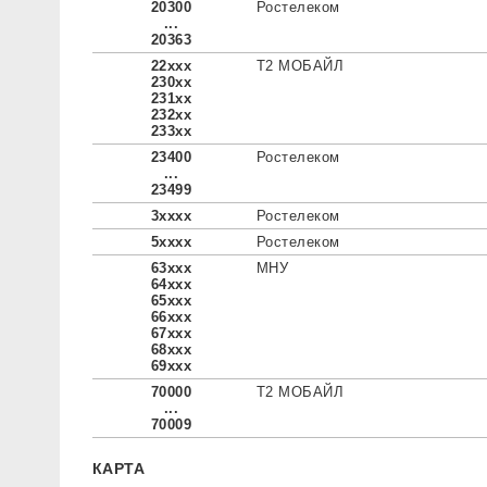
20300
Ростелеком
...
20363
22xxx
Т2 МОБАЙЛ
230xx
231xx
232xx
233xx
23400
Ростелеком
...
23499
3xxxx
Ростелеком
5xxxx
Ростелеком
63xxx
МНУ
64xxx
65xxx
66xxx
67xxx
68xxx
69xxx
70000
Т2 МОБАЙЛ
...
70009
КАРТА