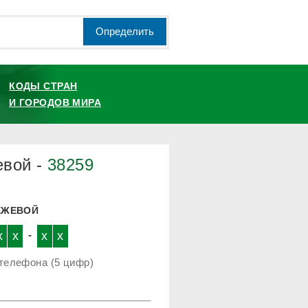
Определить
КОДЫ СТРАН
И ГОРОДОВ МИРА
евой -
38259
ЕЖЕВОЙ
x
x
-
x
x
телефона (5 цифр)