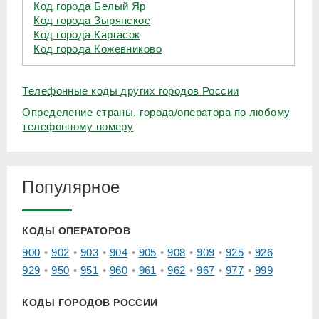
Код города Белый Яр
Код города Зырянское
Код города Каргасок
Код города Кожевниково
Телефонные коды других городов России
Определение страны, города/оператора по любому
телефонному номеру
Популярное
КОДЫ ОПЕРАТОРОВ
900
902
903
904
905
908
909
925
926
929
950
951
960
961
962
967
977
999
КОДЫ ГОРОДОВ РОССИИ