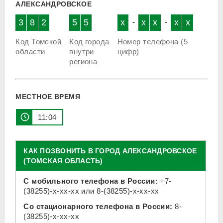
АЛЕКСАНДРОВСКОЕ
3
8
2
5
5
x
-
x
x
-
x
x
Код Томской
Код города
Номер телефона (5
области
внутри
цифр)
региона
МЕСТНОЕ ВРЕМЯ
11:04
КАК ПОЗВОНИТЬ В ГОРОД АЛЕКСАНДРОВСКОЕ
(ТОМСКАЯ ОБЛАСТЬ)
С мобильного телефона в России:
+7-
(38255)-x-xx-xx
или
8-(38255)-x-xx-xx
Со стационарного телефона в России:
8-
(38255)-x-xx-xx