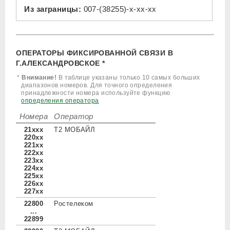
Из заграницы:
007-(38255)-x-xx-xx
ОПЕРАТОРЫ ФИКСИРОВАННОЙ СВЯЗИ В
Г.АЛЕКСАНДРОВСКОЕ *
*
Внимание!
В таблице указаны только 10 самых больших
диапазонов номеров. Для точного определения
принадлежности номера используйте функцию
определения оператора
Номера
Оператор
21xxx
Т2 МОБАЙЛ
220xx
221xx
222xx
223xx
224xx
225xx
226xx
227xx
22800
Ростелеком
...
22899