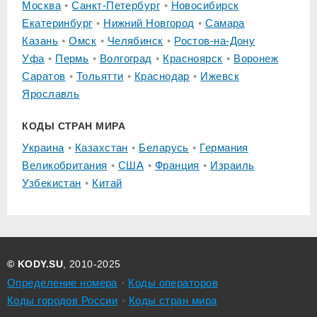
Москва
Санкт-Петербург
Новосибирск
Екатеринбург
Нижний Новгород
Самара
Казань
Омск
Челябинск
Ростов-на-Дону
Уфа
Пермь
Волгоград
Красноярск
Воронеж
Саратов
Тольятти
Краснодар
Ижевск
Ярославль
КОДЫ СТРАН МИРА
Украина
Казахстан
Беларусь
Германия
Великобритания
США
Франция
Израиль
Узбекистан
Китай
© KODY.SU
, 2010-2025
Определение номера
Коды операторов
Коды городов России
Коды стран мира