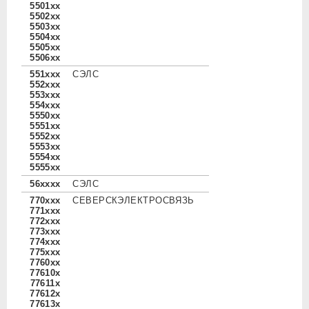
5501xx
5502xx
5503xx
5504xx
5505xx
5506xx
551xxx
СЭЛС
552xxx
553xxx
554xxx
5550xx
5551xx
5552xx
5553xx
5554xx
5555xx
56xxxx
СЭЛС
770xxx
СЕВЕРСКЭЛЕКТРОСВЯЗЬ
771xxx
772xxx
773xxx
774xxx
775xxx
7760xx
77610x
77611x
77612x
77613x