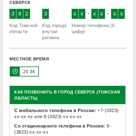
СЕВЕРСК
3
8
2
3
x
x
-
x
x
-
x
x
Код Томской
Код города
Номер телефона (6
области
внутри
цифр)
региона
МЕСТНОЕ ВРЕМЯ
20 34
КАК ПОЗВОНИТЬ В ГОРОД СЕВЕРСК (ТОМСКАЯ
ОБЛАСТЬ)
С мобильного телефона в России:
+7-(3823)-
xx-xx-xx
или
8-(3823)-xx-xx-xx
Со стационарного телефона в России:
8-
(3823)-xx-xx-xx