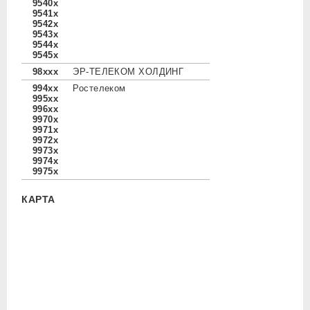
9540x
9541x
9542x
9543x
9544x
9545x
98xxx
ЭР-ТЕЛЕКОМ ХОЛДИНГ
994xx
Ростелеком
995xx
996xx
9970x
9971x
9972x
9973x
9974x
9975x
КАРТА