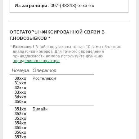
Из заграницы:
007-(48343)-x-xx-xx
ОПЕРАТОРЫ ФИКСИРОВАННОЙ СВЯЗИ В
Г.НОВОЗЫБКОВ *
*
Внимание!
В таблице указаны только 10 самых больших
диапазонов номеров. Для точного определения
принадлежности номера используйте функцию
определения оператора
Номера
Оператор
30xxx
Ростелеком
31xxx
32xxx
33xxx
34xxx
350xx
351xx
Билайн
352xx
353xx
354xx
355xx
356xx
357xx