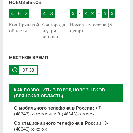
НОВОЗЫБКОВ
4
8
3
4
3
x
-
x
x
-
x
x
Код Брянской
Код города
Номер телефона (5
области
внутри
цифр)
региона
МЕСТНОЕ ВРЕМЯ
07 38
КАК ПОЗВОНИТЬ В ГОРОД НОВОЗЫБКОВ
(БРЯНСКАЯ ОБЛАСТЬ)
С мобильного телефона в России:
+7-
(48343)-x-xx-xx
или
8-(48343)-x-xx-xx
Со стационарного телефона в России:
8-
(48343)-x-xx-xx