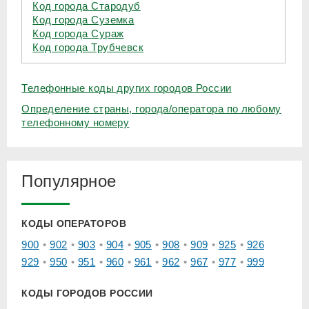
Код города Стародуб
Код города Суземка
Код города Сураж
Код города Трубчевск
Телефонные коды других городов России
Определение страны, города/оператора по любому
телефонному номеру
Популярное
КОДЫ ОПЕРАТОРОВ
900
902
903
904
905
908
909
925
926
929
950
951
960
961
962
967
977
999
КОДЫ ГОРОДОВ РОССИИ