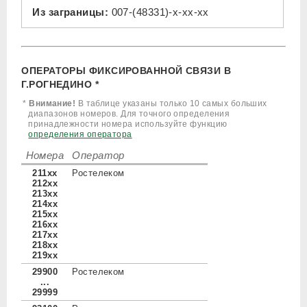
Из заграницы:
007-(48331)-x-xx-xx
ОПЕРАТОРЫ ФИКСИРОВАННОЙ СВЯЗИ В
Г.РОГНЕДИНО *
*
Внимание!
В таблице указаны только 10 самых больших
диапазонов номеров. Для точного определения
принадлежности номера используйте функцию
определения оператора
Номера
Оператор
211xx
Ростелеком
212xx
213xx
214xx
215xx
216xx
217xx
218xx
219xx
29900
Ростелеком
...
29999