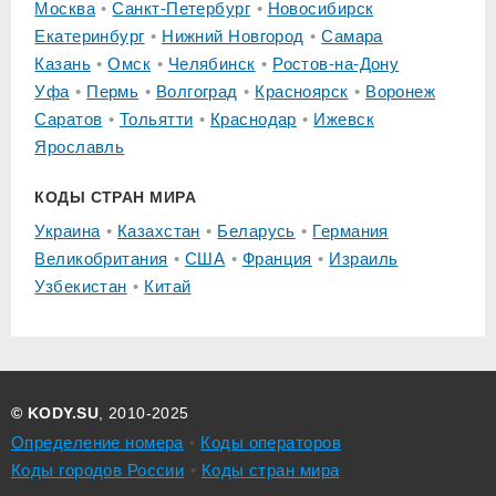
Москва
Санкт-Петербург
Новосибирск
Екатеринбург
Нижний Новгород
Самара
Казань
Омск
Челябинск
Ростов-на-Дону
Уфа
Пермь
Волгоград
Красноярск
Воронеж
Саратов
Тольятти
Краснодар
Ижевск
Ярославль
КОДЫ СТРАН МИРА
Украина
Казахстан
Беларусь
Германия
Великобритания
США
Франция
Израиль
Узбекистан
Китай
© KODY.SU
, 2010-2025
Определение номера
Коды операторов
Коды городов России
Коды стран мира