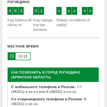
РОГНЕДИНО
4
8
3
3
1
x
-
x
x
-
x
x
Код Брянской
Код города
Номер телефона (5
области
внутри
цифр)
региона
МЕСТНОЕ ВРЕМЯ
13 13
КАК ПОЗВОНИТЬ В ГОРОД РОГНЕДИНО
(БРЯНСКАЯ ОБЛАСТЬ)
С мобильного телефона в России:
+7-
(48331)-x-xx-xx
или
8-(48331)-x-xx-xx
Со стационарного телефона в России:
8-
(48331)-x-xx-xx