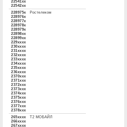
22541xx
22542xx
228975x
Ростелеком
228976x
228977x
228978x
228979x
22898xx
22899xx
229xxxx
230xxxx
231xxxx
232xxxx
233xxxx
234xxxx
235xxxx
236xxxx
2370xxx
2371xxx
2372xxx
2373xxx
2374xxx
2375xxx
2376xxx
2377xxx
2378xxx
265xxxx
Т2 МОБАЙЛ
266xxxx
267xxxx