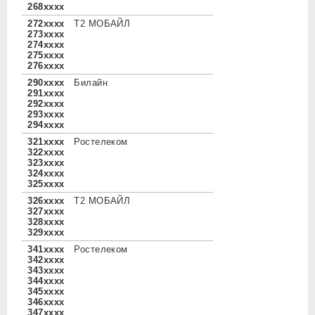
268xxxx
272xxxx
Т2 МОБАЙЛ
273xxxx
274xxxx
275xxxx
276xxxx
290xxxx
Билайн
291xxxx
292xxxx
293xxxx
294xxxx
321xxxx
Ростелеком
322xxxx
323xxxx
324xxxx
325xxxx
326xxxx
Т2 МОБАЙЛ
327xxxx
328xxxx
329xxxx
341xxxx
Ростелеком
342xxxx
343xxxx
344xxxx
345xxxx
346xxxx
347xxxx