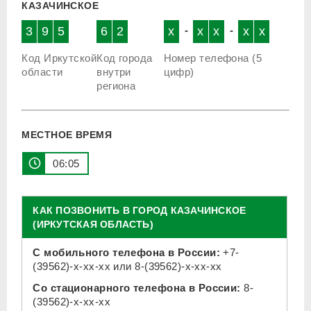
КАЗАЧИНСКОЕ
3
9
5
6
2
x
-
x
x
-
x
x
Код Иркутской
Код города
Номер телефона (5
области
внутри
цифр)
региона
МЕСТНОЕ ВРЕМЯ
06:05
КАК ПОЗВОНИТЬ В ГОРОД КАЗАЧИНСКОЕ
(ИРКУТСКАЯ ОБЛАСТЬ)
С мобильного телефона в России:
+7-
(39562)-x-xx-xx
или
8-(39562)-x-xx-xx
Со стационарного телефона в России:
8-
(39562)-x-xx-xx