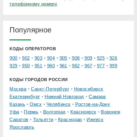
телефонному номеру
Популярное
КОДЫ ОПЕРАТОРОВ
900
902
903
904
905
908
909
925
926
929
950
951
960
961
962
967
977
999
КОДЫ ГОРОДОВ РОССИИ
Москва
Санкт-Петербург
Новосибирск
Екатеринбург
Нижний Новгород
Самара
Казань
Омск
Челябинск
Ростов-на-Дону
Уфа
Пермь
Волгоград
Красноярск
Воронеж
Саратов
Тольятти
Краснодар
Ижевск
Ярославль