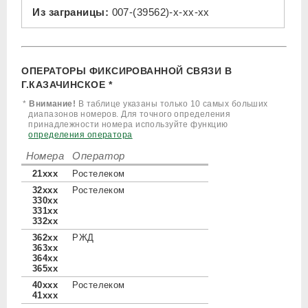
Из заграницы:
007-(39562)-x-xx-xx
ОПЕРАТОРЫ ФИКСИРОВАННОЙ СВЯЗИ В
Г.КАЗАЧИНСКОЕ *
*
Внимание!
В таблице указаны только 10 самых больших
диапазонов номеров. Для точного определения
принадлежности номера используйте функцию
определения оператора
Номера
Оператор
21xxx
Ростелеком
32xxx
Ростелеком
330xx
331xx
332xx
362xx
РЖД
363xx
364xx
365xx
40xxx
Ростелеком
41xxx