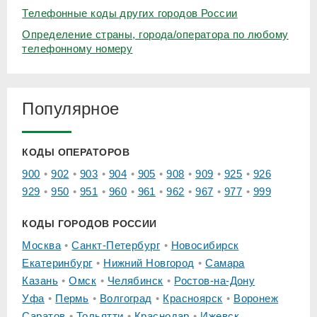
Телефонные коды других городов России
Определение страны, города/оператора по любому
телефонному номеру
Популярное
КОДЫ ОПЕРАТОРОВ
900
902
903
904
905
908
909
925
926
929
950
951
960
961
962
967
977
999
КОДЫ ГОРОДОВ РОССИИ
Москва
Санкт-Петербург
Новосибирск
Екатеринбург
Нижний Новгород
Самара
Казань
Омск
Челябинск
Ростов-на-Дону
Уфа
Пермь
Волгоград
Красноярск
Воронеж
Саратов
Тольятти
Краснодар
Ижевск