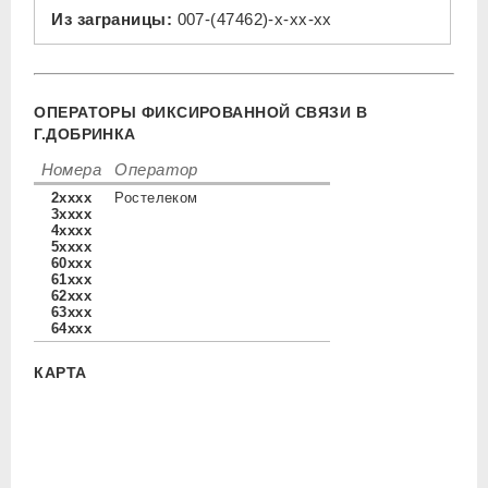
Из заграницы:
007-(47462)-x-xx-xx
ОПЕРАТОРЫ ФИКСИРОВАННОЙ СВЯЗИ В
Г.ДОБРИНКА
Номера
Оператор
2xxxx
Ростелеком
3xxxx
4xxxx
5xxxx
60xxx
61xxx
62xxx
63xxx
64xxx
КАРТА