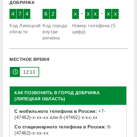
ДОБРИНКА
4
7
4
6
2
x
-
x
x
-
x
x
Код Липецкой
Код города
Номер телефона (5
области
внутри
цифр)
региона
МЕСТНОЕ ВРЕМЯ
12:13
КАК ПОЗВОНИТЬ В ГОРОД ДОБРИНКА
(ЛИПЕЦКАЯ ОБЛАСТЬ)
С мобильного телефона в России:
+7-
(47462)-x-xx-xx
или
8-(47462)-x-xx-xx
Со стационарного телефона в России:
8-
(47462)-x-xx-xx