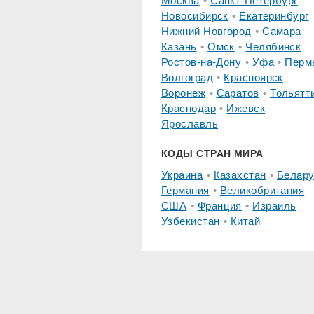
Москва
Санкт-Петербург
Новосибирск
Екатеринбург
Нижний Новгород
Самара
Казань
Омск
Челябинск
Ростов-на-Дону
Уфа
Перм
Волгоград
Красноярск
Воронеж
Саратов
Тольятт
Краснодар
Ижевск
Ярославль
КОДЫ СТРАН МИРА
Украина
Казахстан
Белару
Германия
Великобритания
США
Франция
Израиль
Узбекистан
Китай