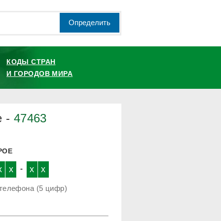
Определить
КОДЫ СТРАН
И ГОРОДОВ МИРА
е -
47463
РОЕ
x
x
-
x
x
телефона (5 цифр)