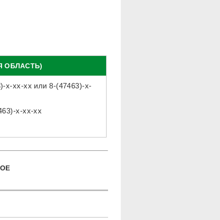
Я ОБЛАСТЬ)
)-x-xx-xx
или
8-(47463)-x-
463)-x-xx-xx
РОЕ