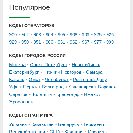
Популярное
КОДЫ ОПЕРАТОРОВ
900
902
903
904
905
908
909
925
926
929
950
951
960
961
962
967
977
999
КОДЫ ГОРОДОВ РОССИИ
Москва
Санкт-Петербург
Новосибирск
Екатеринбург
Нижний Новгород
Самара
Казань
Омск
Челябинск
Ростов-на-Дону
Уфа
Пермь
Волгоград
Красноярск
Воронеж
Саратов
Тольятти
Краснодар
Ижевск
Ярославль
КОДЫ СТРАН МИРА
Украина
Казахстан
Беларусь
Германия
Великобритания
США
Франция
Израиль