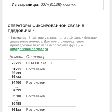
Из заграницы:
007-(81136)-x-xx-xx
ОПЕРАТОРЫ ФИКСИРОВАННОЙ СВЯЗИ В
Г.ДЕДОВИЧИ *
*
Внимание!
В таблице указаны только 10 самых больших
диапазонов номеров. Для точного определения
принадлежности номера используйте функцию
определения оператора
Номера
Оператор
72xxx
ПСКОВСКАЯ ГТС
91xxx
Ростелеком
92xxx
93xxx
94400
Ростелеком
...
94599
95300
Ростелеком
...
95495
961xx
Ростелеком