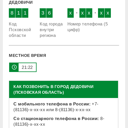
ДЕДОВИЧИ
8
1
1
3
6
x
-
x
x
-
x
x
Код
Код города
Номер телефона (5
Псковской
внутри
цифр)
области
региона
МЕСТНОЕ ВРЕМЯ
21:22
КАК ПОЗВОНИТЬ В ГОРОД ДЕДОВИЧИ
(ПСКОВСКАЯ ОБЛАСТЬ)
С мобильного телефона в России:
+7-
(81136)-x-xx-xx
или
8-(81136)-x-xx-xx
Со стационарного телефона в России:
8-
(81136)-x-xx-xx