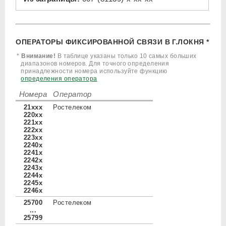
ОПЕРАТОРЫ ФИКСИРОВАННОЙ СВЯЗИ В Г.ЛОКНЯ *
*
Внимание!
В таблице указаны только 10 самых больших
диапазонов номеров. Для точного определения
принадлежности номера используйте функцию
определения оператора
Номера
Оператор
21xxx
Ростелеком
220xx
221xx
222xx
223xx
2240x
2241x
2242x
2243x
2244x
2245x
2246x
25700
Ростелеком
...
25799