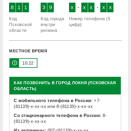
8
1
1
3
9
x
-
x
x
-
x
x
Код
Код города
Номер телефона (5
Псковской
внутри
цифр)
области
региона
МЕСТНОЕ ВРЕМЯ
10 22
КАК ПОЗВОНИТЬ В ГОРОД ЛОКНЯ (ПСКОВСКАЯ
ОБЛАСТЬ)
С мобильного телефона в России:
+7-
(81139)-x-xx-xx
или
8-(81139)-x-xx-xx
Со стационарного телефона в России:
8-
(81139)-x-xx-xx
Из заграницы:
007-(81139)-x-xx-xx