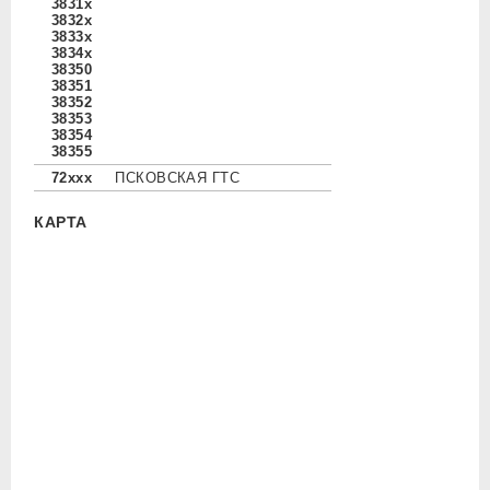
3831x
3832x
3833x
3834x
38350
38351
38352
38353
38354
38355
72xxx
ПСКОВСКАЯ ГТС
КАРТА