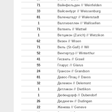
71
Вайнфельден // Weinfelden
33
Вайсенбург // Weissenburg
81
Валенштадт // Walenstadt
1
Валлизеллен // Wallisellen
71
Ватвиль // Wattwil
1
Ветцикон (Zurich) // Wetzikon
62
Визен // Wisen
71
Виль (St-Gall) // Wil
52
Винтертур // Winterthur
41
Гисвиль // Giswil
55
Гларус // Glarus
24
Грансон // Grandson
81
Давос-Плац // Davos
32
Делемон // Delemont
1
Дитликон // Dietlikon
1
Дюбендорф // Dubendorf
26
Дюдинген // Dudingen
22
Женева // Geneve