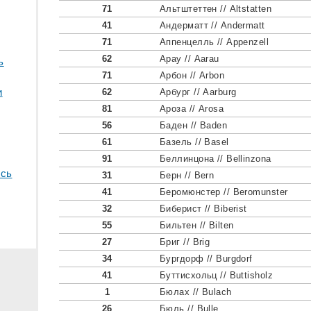
71
Альтштеттен // Altstatten
41
Андерматт // Andermatt
71
Аппенцелль // Appenzell
62
Арау // Aarau
ь
71
Арбон // Arbon
и
62
Арбург // Aarburg
81
Ароза // Arosa
56
Баден // Baden
61
Базель // Basel
91
Беллинцона // Bellinzona
сь
31
Берн // Bern
41
Беромюнстер // Beromunster
32
Биберист // Biberist
55
Бильтен // Bilten
27
Бриг // Brig
34
Бургдорф // Burgdorf
41
Буттисхольц // Buttisholz
1
Бюлах // Bulach
26
Бюль // Bulle