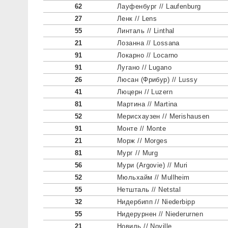
62
Лауфенбург // Laufenburg
27
Ленк // Lens
55
Линталь // Linthal
21
Лозанна // Lossana
91
Локарно // Locarno
91
Лугано // Lugano
26
Люсан (Фрибур) // Lussy
41
Люцерн // Luzern
81
Мартина // Martina
52
Мерисхаузен // Merishausen
91
Монте // Monte
21
Морж // Morges
81
Мург // Murg
56
Мури (Argovie) // Muri
52
Мюльхайм // Mullheim
55
Нетшталь // Netstal
32
Нидербипп // Niederbipp
55
Нидерурнен // Niederurnen
21
Новиль // Noville