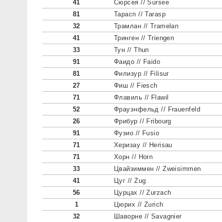
41
Сюрсея // Sursee
81
Тарасп // Tarasp
32
Трамлан // Tramelan
41
Тринген // Triengen
33
Тун // Thun
91
Фаидо // Faido
81
Филизур // Filisur
27
Фиш // Fiesch
71
Флавиль // Flawil
52
Фрауэнфельд // Frauenfeld
26
Фрибур // Fribourg
91
Фузио // Fusio
71
Херизау // Herisau
71
Хорн // Horn
33
Цвайзиммен // Zweisimmen
41
Цуг // Zug
56
Цурцах // Zurzach
1
Цюрих // Zurich
32
Шаворне // Savagnier