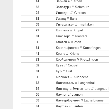
41
Зарнен // Sarnen
32
Золотурн // Solothurn
24
Ивердон // Yverdon
81
Иланц // Ilanz
33
Интерлакен // Interlaken
27
Киппель // Kippel
81
Клостерс // Klosters
1
Клотен // Kloten
31
Конольфинген // Konolfingen
41
Кринс // Kriens
71
Кройцлинген // Kreuzlingen
32
Куве // Couvet
81
Кур // Curt
1
Кюснахт // Kusnacht
62
Лангенталь // Langenthal
34
Лангнау в Эмментале // Langnau
55
Лаупен // Laupen
33
Лаутербруннен // Lauterbrunnen
61
Лауфен // Laufen