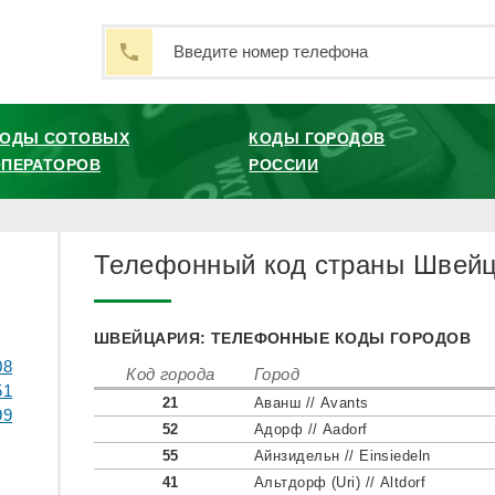
КОДЫ СОТОВЫХ
КОДЫ ГОРОДОВ
ПЕРАТОРОВ
РОССИИ
Телефонный код страны Швейц
ШВЕЙЦАРИЯ: ТЕЛЕФОННЫЕ КОДЫ ГОРОДОВ
08
Код города
Город
51
21
Аванш // Avants
99
52
Адорф // Aadorf
55
Айнзидельн // Einsiedeln
41
Альтдорф (Uri) // Altdorf