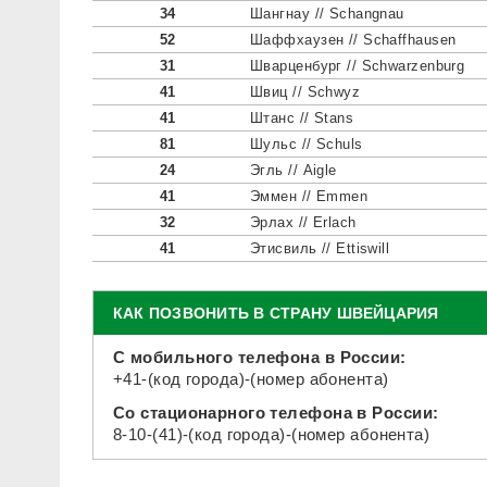
34
Шангнау // Schangnau
52
Шаффхаузен // Schaffhausen
31
Шварценбург // Schwarzenburg
41
Швиц // Schwyz
41
Штанс // Stans
81
Шульс // Schuls
24
Эгль // Aigle
41
Эммен // Emmen
32
Эрлах // Erlach
41
Этисвиль // Ettiswill
КАК ПОЗВОНИТЬ В СТРАНУ ШВЕЙЦАРИЯ
С мобильного телефона в России:
+41-(код города)-(номер абонента)
Со стационарного телефона в России:
8-10-(41)-(код города)-(номер абонента)