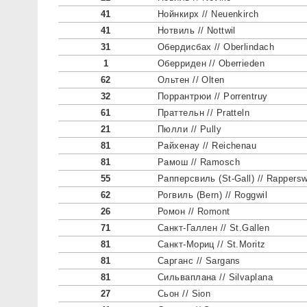
41
Нойнкирх // Neuenkirch
41
Нотвиль // Nottwil
31
Обердисбах // Oberlindach
1
Оберриден // Oberrieden
62
Ольтен // Olten
32
Поррантрюи // Porrentruy
61
Праттельн // Pratteln
21
Пюлли // Pully
81
Райхенау // Reichenau
81
Рамош // Ramosch
55
Рапперсвиль (St-Gall) // Rappersw
62
Рогвиль (Bern) // Roggwil
26
Ромон // Romont
71
Санкт-Галлен // St.Gallen
81
Санкт-Мориц // St.Moritz
81
Сарганс // Sargans
81
Сильваплана // Silvaplana
27
Сьон // Sion