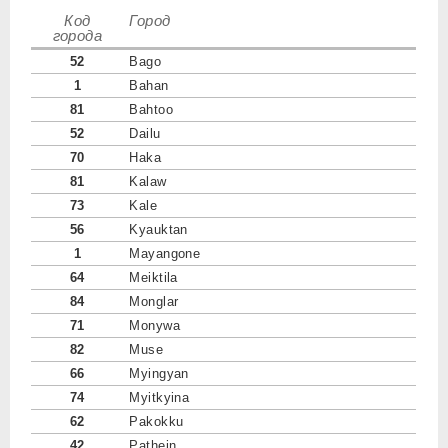
Код
Город
города
52
Bago
1
Bahan
81
Bahtoo
52
Dailu
70
Haka
81
Kalaw
73
Kale
56
Kyauktan
1
Mayangone
64
Meiktila
84
Monglar
71
Monywa
82
Muse
66
Myingyan
74
Myitkyina
62
Pakokku
42
Pathein