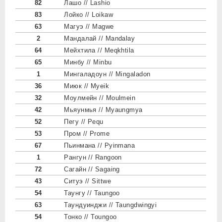
82
Лашо // Lashio
83
Лойко // Loikaw
63
Магуэ // Magwe
2
Мандалай // Mandalay
64
Мейхтила // Meqkhtila
65
Минбу // Minbu
1
Мингаладоун // Mingaladon
36
Миюк // Myeik
32
Моулмейн // Moulmein
42
Мьяунмья // Myaungmya
52
Пегу // Pequ
53
Пром // Prome
67
Пьинмана // Pyinmana
1
Рангун // Rangoon
72
Сагайн // Sagaing
43
Ситуэ // Sittwe
54
Таунгу // Taungoo
63
Таундуинджи // Taungdwingyi
54
Тонко // Toungoo