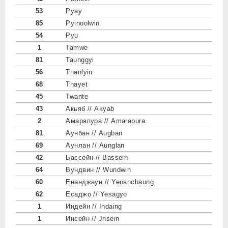
53
Pyay
85
Pyinoolwin
54
Pyu
1
Tamwe
81
Taunggyi
56
Thanlyin
68
Thayet
45
Twante
43
Акьяб // Akyab
2
Амарапура // Amarapura
81
Аунбан // Augban
69
Аунлан // Aunglan
42
Бассейн // Bassein
64
Вундвин // Wundwin
60
Енанджаун // Yenanchaung
62
Есаджо // Yesagyo
1
Индейн // Indaing
1
Инсейн // Jnsein