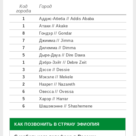
Код
Город
города
1
Аддис-Абеба // Addis Ababa
1
Атаки // Akake
8
Гондэр // Gondar
7
Джимма // Jimma
7
Дилемма // Dimma
5
Дыре-Дауа // Dire Dawa
1
Дэбрэ-Зэйт // Debre Zeit
3
Дэссе // Dessie
3
Мэкэле // Mekele
2
Назрет // Nazareth
6
Овесса // Ovessa
5
Харэр // Harrar
6
Шашэмэнне // Shashemene
КАК ПОЗВОНИТЬ В СТРАНУ ЭФИОПИЯ