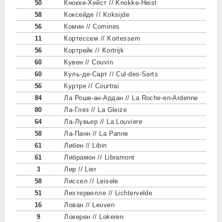
50
Кнокке-Хейст // Knokke-Heist
58
Коксейде // Koksijde
56
Комин // Comines
11
Кортессем // Kortessem
56
Кортрейк // Kortrijk
60
Кувен // Couvin
60
Куль-де-Сарт // Cul-des-Sarts
56
Куртре // Courtrai
84
Ла Роше-ан-Ардан // La Roche-en-Ardenne
80
Ла-Глез // La Gleize
64
Ла-Лувьер // La Louviere
58
Ла-Панн // La Panne
61
Либен // Libin
61
Либрамон // Libramont
3
Лир // Lier
58
Лиссел // Leisele
51
Лихтервелле // Lichtervelde
16
Лован // Leuven
9
Локерен // Lokeren