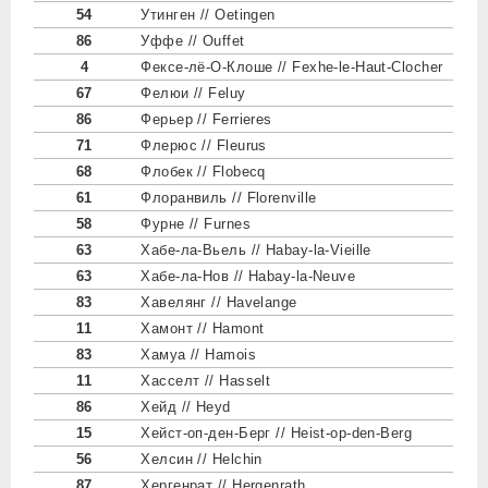
54
Утинген // Oetingen
86
Уффе // Ouffet
4
Фексе-лё-О-Клоше // Fexhe-le-Haut-Clocher
67
Фелюи // Feluy
86
Ферьер // Ferrieres
71
Флерюс // Fleurus
68
Флобек // Flobecq
61
Флоранвиль // Florenville
58
Фурне // Furnes
63
Хабе-ла-Вьель // Habay-la-Vieille
63
Хабе-ла-Нов // Habay-la-Neuve
83
Хавелянг // Havelange
11
Хамонт // Hamont
83
Хамуа // Hamois
11
Хасселт // Hasselt
86
Хейд // Heyd
15
Хейст-оп-ден-Берг // Heist-op-den-Berg
56
Хелсин // Helchin
87
Хергенрат // Hergenrath