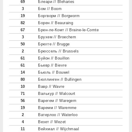
69
Блеари // Bleharies
3
Бом // Boom
19
Боргворм // Borgworm
82
Борен // Beauraing
67
Брен-ле-Комт // Braine-le-Comte
3
Брухем // Broechem
50
Брюгге // Brugge
2
Брюссель // Brussels
61
Буйон // Bouillon
61
Бьевр // Bievre
14
Бьюль // Bouwel
80
Бюллинген // Bullingen
10
Вавр // Wavre
71
Валькур // Walcourt
56
Варегем // Waregem
19
Варемм // Waremme
2
Ватерлоо // Waterloo
4
Везет // Wezet
11
Вейхмал // Wijchmaal