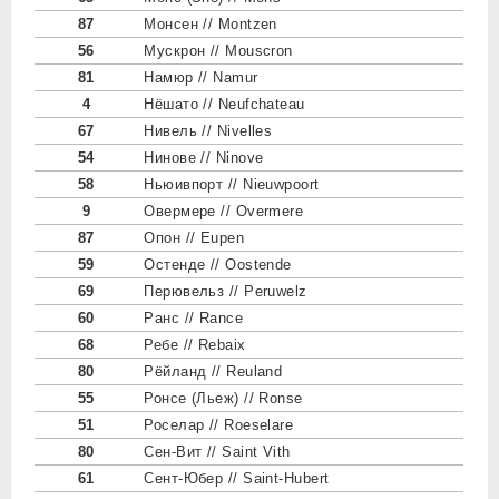
87
Монсен // Montzen
56
Мускрон // Mouscron
81
Намюр // Namur
4
Нёшато // Neufchateau
67
Нивель // Nivelles
54
Нинове // Ninove
58
Ньюивпорт // Nieuwpoort
9
Овермере // Overmere
87
Опон // Eupen
59
Остенде // Oostende
69
Перювельз // Peruwelz
60
Ранс // Rance
68
Ребе // Rebaix
80
Рёйланд // Reuland
55
Ронсе (Льеж) // Ronse
51
Роселар // Roeselare
80
Сен-Вит // Saint Vith
61
Сент-Юбер // Saint-Hubert