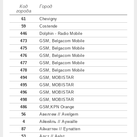
Код
Город
города
61
Chevigny
59
Costende
446
Dolphin - Radio Mobile
473
GSM, Belgacom Mobile
475
GSM, Belgacom Mobile
476
GSM, Belgacom Mobile
477
GSM, Belgacom Mobile
478
GSM, Belgacom Mobile
494
GSM, MOBISTAR
495
GSM, MOBISTAR
496
GSM, MOBISTAR
498
GSM, MOBISTAR
486
GSM,KPN Orange
56
Авелгем // Avelgem
4
Айвейль // Aywaille
87
Айнаттен // Eynatten
53
Алст // Aalst