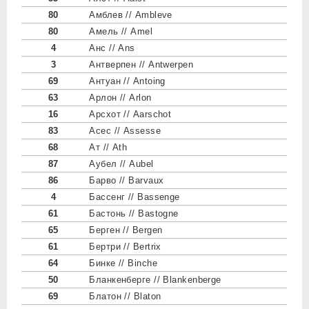
80
Амблев // Ambleve
80
Амель // Amel
4
Анс // Ans
3
Антверпен // Antwerpen
69
Антуан // Antoing
63
Арлон // Arlon
16
Арсхот // Aarschot
83
Асес // Assesse
68
Ат // Ath
87
Аубел // Aubel
86
Барво // Barvaux
4
Бассенг // Bassenge
61
Бастонь // Bastogne
65
Берген // Bergen
61
Бертри // Bertrix
64
Бинке // Binche
50
Бланкенберге // Blankenberge
69
Блатон // Blaton