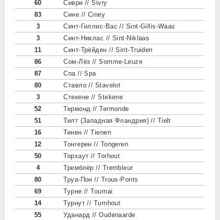
60
Сиври // Sivry
83
Сине // Ciney
3
Синт-Гиллис-Вас // Sint-Gillis-Waas
3
Синт-Никлас // Sint-Niklaas
11
Синт-Трёйден // Sint-Truiden
86
Сом-Лёз // Somme-Leuze
87
Спа // Spa
80
Ставло // Stavelot
3
Стекене // Stekene
52
Термонд // Termonde
51
Тилт (Западная Фландрия) // Tielt
16
Тинен // Tienen
12
Тонгерен // Tongeren
50
Торхаут // Torhout
4
Тремблёр // Trembleur
80
Труа-Пон // Trous-Ponts
69
Турне // Tournai
14
Турнут // Turnhout
55
Уданард // Oudenaarde