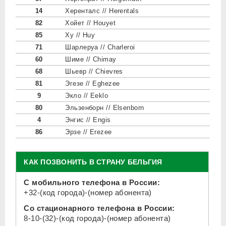
14
Херенталс // Herentals
82
Хойет // Houyet
85
Ху // Huy
71
Шарлеруа // Charleroi
60
Шиме // Chimay
68
Шьевр // Chievres
81
Эгезе // Eghezee
9
Экло // Eeklo
80
Эльзенборн // Elsenborn
4
Энгис // Engis
86
Эрзе // Erezee
КАК ПОЗВОНИТЬ В СТРАНУ БЕЛЬГИЯ
С мобильного телефона в России:
+32-(код города)-(номер абонента)
Со стационарного телефона в России:
8-10-(32)-(код города)-(номер абонента)