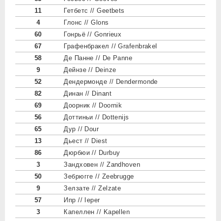
11
Гетбетс // Geetbets
4
Глонс // Glons
60
Гонрьё // Gonrieux
67
Графенбракел // Grafenbrakel
58
Де Панне // De Panne
9
Дейнзе // Deinze
52
Дендермонде // Dendermonde
82
Динан // Dinant
69
Доорник // Doornik
56
Доттиньи // Dottenijs
65
Дур // Dour
13
Дьест // Diest
86
Дюрбюи // Durbuy
3
Зандховен // Zandhoven
50
Зебрюгге // Zeebrugge
9
Зелзате // Zelzate
57
Ипр // Ieper
3
Капеллен // Kapellen