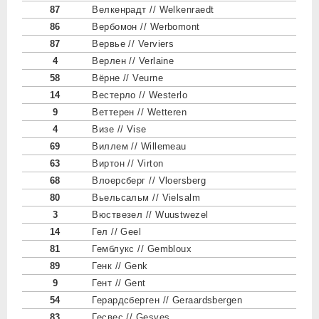
87
Велкенрадт // Welkenraedt
86
Вербомон // Werbomont
87
Вервье // Verviers
4
Верлен // Verlaine
58
Вёрне // Veurne
14
Вестерло // Westerlo
9
Веттерен // Wetteren
4
Визе // Vise
69
Виллем // Willemeau
63
Виртон // Virton
68
Влоерсберг // Vloersberg
80
Вьельсальм // Vielsalm
3
Вюствезел // Wuustwezel
14
Гел // Geel
81
Гемблукс // Gembloux
89
Генк // Genk
9
Гент // Gent
54
Герардсберген // Geraardsbergen
83
Гесвес // Gesves