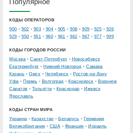
Популярное
КОДЫ ОПЕРАТОРОВ
900
902
903
904
905
908
909
925
926
929
950
951
960
961
962
967
977
999
КОДЫ ГОРОДОВ РОССИИ
Москва
Санкт-Петербург
Новосибирск
Екатеринбург
Нижний Новгород
Самара
Казань
Омск
Челябинск
Ростов-на-Дону
Уфа
Пермь
Волгоград
Красноярск
Воронеж
Саратов
Тольятти
Краснодар
Ижевск
Ярославль
КОДЫ СТРАН МИРА
Украина
Казахстан
Беларусь
Германия
Великобритания
США
Франция
Израиль