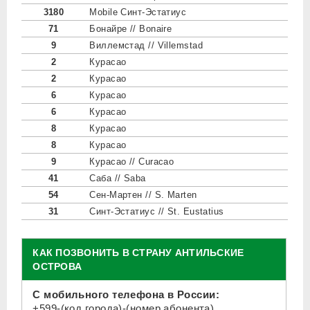
3180
Mobile Синт-Эстатиус
71
Бонайре // Bonaire
9
Виллемстад // Villemstad
2
Курасао
2
Курасао
6
Курасао
6
Курасао
8
Курасао
8
Курасао
9
Курасао // Curacao
41
Саба // Saba
54
Сен-Мартен // S. Marten
31
Синт-Эстатиус // St. Eustatius
КАК ПОЗВОНИТЬ В СТРАНУ АНТИЛЬСКИЕ
ОСТРОВА
С мобильного телефона в России:
+599-(код города)-(номер абонента)