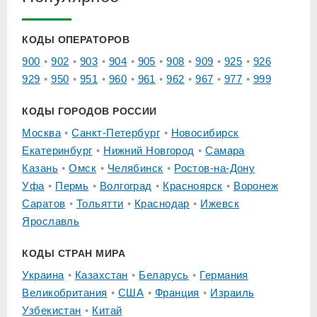
КОДЫ ОПЕРАТОРОВ
900
902
903
904
905
908
909
925
926
929
950
951
960
961
962
967
977
999
КОДЫ ГОРОДОВ РОССИИ
Москва
Санкт-Петербург
Новосибирск
Екатеринбург
Нижний Новгород
Самара
Казань
Омск
Челябинск
Ростов-на-Дону
Уфа
Пермь
Волгоград
Красноярск
Воронеж
Саратов
Тольятти
Краснодар
Ижевск
Ярославль
КОДЫ СТРАН МИРА
Украина
Казахстан
Беларусь
Германия
Великобритания
США
Франция
Израиль
Узбекистан
Китай