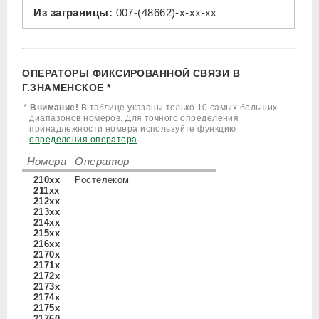
Из заграницы:
007-(48662)-x-xx-xx
ОПЕРАТОРЫ ФИКСИРОВАННОЙ СВЯЗИ В
Г.ЗНАМЕНСКОЕ *
*
Внимание!
В таблице указаны только 10 самых больших
диапазонов номеров. Для точного определения
принадлежности номера используйте функцию
определения оператора
Номера
Оператор
210xx
Ростелеком
211xx
212xx
213xx
214xx
215xx
216xx
2170x
2171x
2172x
2173x
2174x
2175x
21760