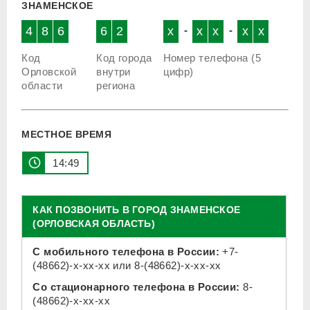
ЗНАМЕНСКОЕ
4
8
6
6
2
x
-
x
x
-
x
x
Код
Код города
Номер телефона (5
Орловской
внутри
цифр)
области
региона
МЕСТНОЕ ВРЕМЯ
14 49
КАК ПОЗВОНИТЬ В ГОРОД ЗНАМЕНСКОЕ
(ОРЛОВСКАЯ ОБЛАСТЬ)
С мобильного телефона в России:
+7-
(48662)-x-xx-xx
или
8-(48662)-x-xx-xx
Со стационарного телефона в России:
8-
(48662)-x-xx-xx