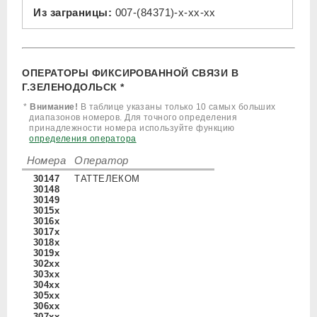
Из заграницы:
007-(84371)-x-xx-xx
ОПЕРАТОРЫ ФИКСИРОВАННОЙ СВЯЗИ В
Г.ЗЕЛЕНОДОЛЬСК *
*
Внимание!
В таблице указаны только 10 самых больших
диапазонов номеров. Для точного определения
принадлежности номера используйте функцию
определения оператора
Номера
Оператор
30147
ТАТТЕЛЕКОМ
30148
30149
3015x
3016x
3017x
3018x
3019x
302xx
303xx
304xx
305xx
306xx
307xx