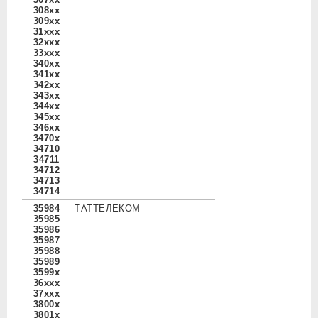
308xx
309xx
31xxx
32xxx
33xxx
340xx
341xx
342xx
343xx
344xx
345xx
346xx
3470x
34710
34711
34712
34713
34714
35984
ТАТТЕЛЕКОМ
35985
35986
35987
35988
35989
3599x
36xxx
37xxx
3800x
3801x