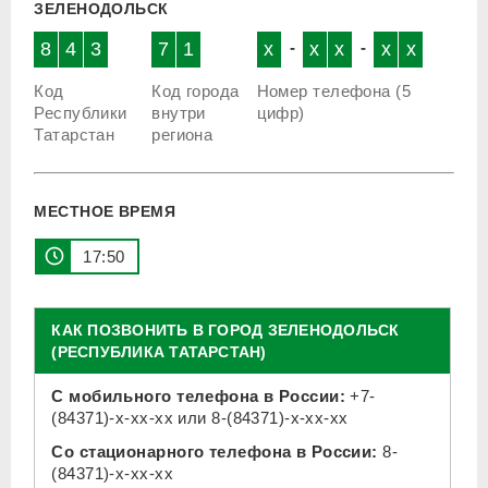
ЗЕЛЕНОДОЛЬСК
8
4
3
7
1
x
-
x
x
-
x
x
Код
Код города
Номер телефона (5
Республики
внутри
цифр)
Татарстан
региона
МЕСТНОЕ ВРЕМЯ
17 50
КАК ПОЗВОНИТЬ В ГОРОД ЗЕЛЕНОДОЛЬСК
(РЕСПУБЛИКА ТАТАРСТАН)
С мобильного телефона в России:
+7-
(84371)-x-xx-xx
или
8-(84371)-x-xx-xx
Со стационарного телефона в России:
8-
(84371)-x-xx-xx