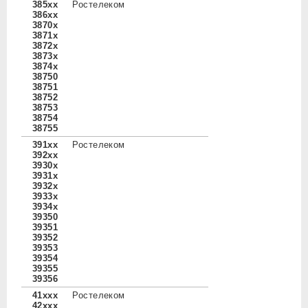
385xx
Ростелеком
386xx
3870x
3871x
3872x
3873x
3874x
38750
38751
38752
38753
38754
38755
391xx
Ростелеком
392xx
3930x
3931x
3932x
3933x
3934x
39350
39351
39352
39353
39354
39355
39356
41xxx
Ростелеком
42xxx