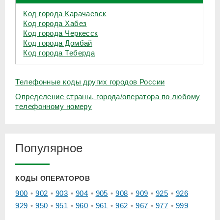
Код города Карачаевск
Код города Хабез
Код города Черкесск
Код города Домбай
Код города Теберда
Телефонные коды других городов России
Определение страны, города/оператора по любому
телефонному номеру
Популярное
КОДЫ ОПЕРАТОРОВ
900
902
903
904
905
908
909
925
926
929
950
951
960
961
962
967
977
999