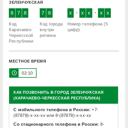
ЗЕЛЕНЧУКСКАЯ
8
7
8
7
8
x
-
x
x
-
x
x
Код
Код города
Номер телефона (5
Карачаево-
внутри
цифр)
Черкесской
региона
Республики
МЕСТНОЕ ВРЕМЯ
02:10
КАК ПОЗВОНИТЬ В ГОРОД ЗЕЛЕНЧУКСКАЯ
(КАРАЧАЕВО-ЧЕРКЕССКАЯ РЕСПУБЛИКА)
С мобильного телефона в России:
+7-
(87878)-x-xx-xx
или
8-(87878)-x-xx-xx
Со стационарного телефона в России:
8-