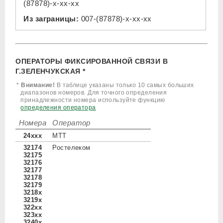
(87878)-x-xx-xx
Из заграницы:
007-(87878)-x-xx-xx
ОПЕРАТОРЫ ФИКСИРОВАННОЙ СВЯЗИ В
Г.ЗЕЛЕНЧУКСКАЯ *
*
Внимание!
В таблице указаны только 10 самых больших
диапазонов номеров. Для точного определения
принадлежности номера используйте функцию
определения оператора
Номера
Оператор
24xxx
МТТ
32174
Ростелеком
32175
32176
32177
32178
32179
3218x
3219x
322xx
323xx
3240x