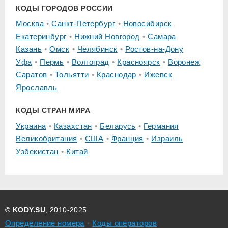
КОДЫ ГОРОДОВ РОССИИ
Москва
Санкт-Петербург
Новосибирск
Екатеринбург
Нижний Новгород
Самара
Казань
Омск
Челябинск
Ростов-на-Дону
Уфа
Пермь
Волгоград
Красноярск
Воронеж
Саратов
Тольятти
Краснодар
Ижевск
Ярославль
КОДЫ СТРАН МИРА
Украина
Казахстан
Беларусь
Германия
Великобритания
США
Франция
Израиль
Узбекистан
Китай
© KODY.SU
, 2010-2025
Определение номера
Коды операторов