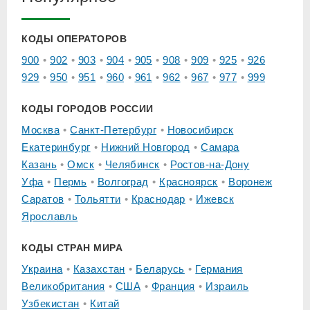
КОДЫ ОПЕРАТОРОВ
900
902
903
904
905
908
909
925
926
929
950
951
960
961
962
967
977
999
КОДЫ ГОРОДОВ РОССИИ
Москва
Санкт-Петербург
Новосибирск
Екатеринбург
Нижний Новгород
Самара
Казань
Омск
Челябинск
Ростов-на-Дону
Уфа
Пермь
Волгоград
Красноярск
Воронеж
Саратов
Тольятти
Краснодар
Ижевск
Ярославль
КОДЫ СТРАН МИРА
Украина
Казахстан
Беларусь
Германия
Великобритания
США
Франция
Израиль
Узбекистан
Китай