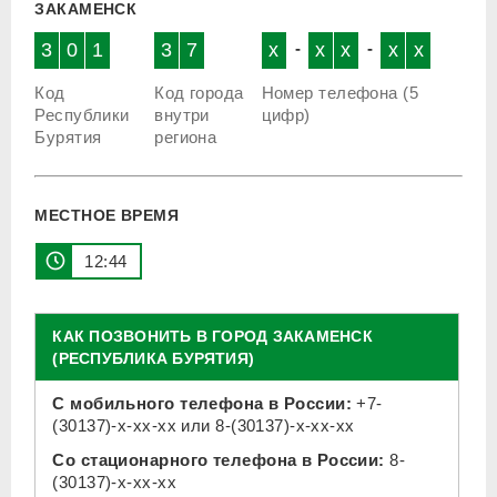
ЗАКАМЕНСК
3
0
1
3
7
x
-
x
x
-
x
x
Код
Код города
Номер телефона (5
Республики
внутри
цифр)
Бурятия
региона
МЕСТНОЕ ВРЕМЯ
12 44
КАК ПОЗВОНИТЬ В ГОРОД ЗАКАМЕНСК
(РЕСПУБЛИКА БУРЯТИЯ)
С мобильного телефона в России:
+7-
(30137)-x-xx-xx
или
8-(30137)-x-xx-xx
Со стационарного телефона в России:
8-
(30137)-x-xx-xx