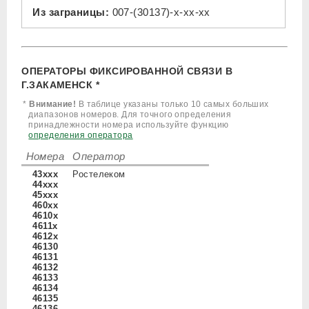
Из заграницы:
007-(30137)-x-xx-xx
ОПЕРАТОРЫ ФИКСИРОВАННОЙ СВЯЗИ В
Г.ЗАКАМЕНСК *
*
Внимание!
В таблице указаны только 10 самых больших
диапазонов номеров. Для точного определения
принадлежности номера используйте функцию
определения оператора
Номера
Оператор
43xxx
Ростелеком
44xxx
45xxx
460xx
4610x
4611x
4612x
46130
46131
46132
46133
46134
46135
46136