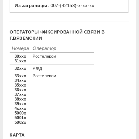
Из заграницы:
007-(42153)-x-xx-xx
ОПЕРАТОРЫ ФИКСИРОВАННОЙ СВЯЗИ В
Г.ВЯЗЕМСКИЙ
Номера
Оператор
30xxx
Ростелеком
31xxx
32xxx
РЖД
33xxx
Ростелеком
34xxx
35xxx
36xxx
37xxx
38xxx
39xxx
4xxxx
5000x
5001x
5002x
КАРТА