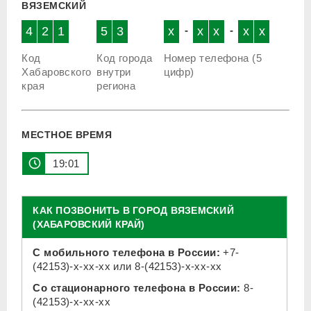
ВЯЗЕМСКИЙ
4
2
1
5
3
x
-
x
x
-
x
x
Код
Код города
Номер телефона (5
Хабаровского
внутри
цифр)
края
региона
МЕСТНОЕ ВРЕМЯ
19:01
КАК ПОЗВОНИТЬ В ГОРОД ВЯЗЕМСКИЙ
(ХАБАРОВСКИЙ КРАЙ)
С мобильного телефона в России:
+7-
(42153)-x-xx-xx
или
8-(42153)-x-xx-xx
Со стационарного телефона в России:
8-
(42153)-x-xx-xx