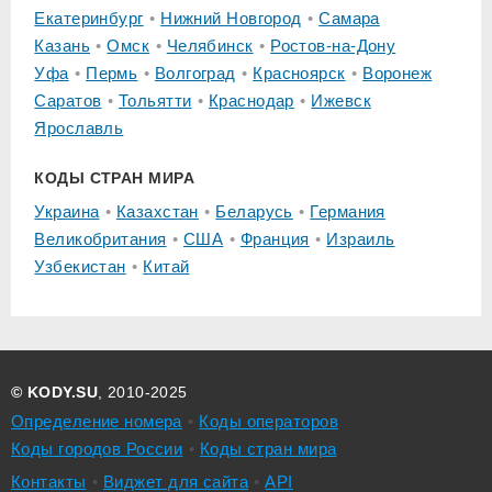
Екатеринбург
Нижний Новгород
Самара
Казань
Омск
Челябинск
Ростов-на-Дону
Уфа
Пермь
Волгоград
Красноярск
Воронеж
Саратов
Тольятти
Краснодар
Ижевск
Ярославль
КОДЫ СТРАН МИРА
Украина
Казахстан
Беларусь
Германия
Великобритания
США
Франция
Израиль
Узбекистан
Китай
© KODY.SU
, 2010-2025
Определение номера
Коды операторов
Коды городов России
Коды стран мира
Контакты
Виджет для сайта
API