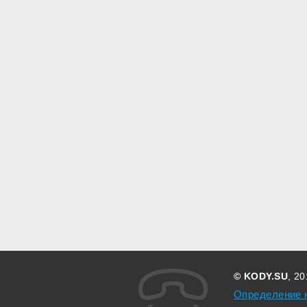
© KODY.SU
, 2
Определение 