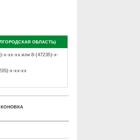
ЕЛГОРОДСКАЯ ОБЛАСТЬ)
)-x-xx-xx
или
8-(47235)-x-
235)-x-xx-xx
ОКОНОВКА