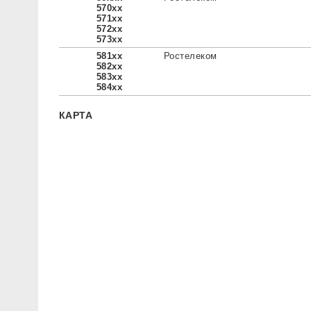
570xx
571xx
572xx
573xx
581xx
Ростелеком
582xx
583xx
584xx
КАРТА