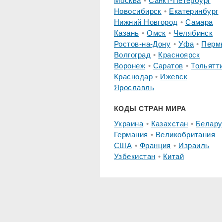
Москва
Санкт-Петербург
Новосибирск
Екатеринбург
Нижний Новгород
Самара
Казань
Омск
Челябинск
Ростов-на-Дону
Уфа
Перм
Волгоград
Красноярск
Воронеж
Саратов
Тольятт
Краснодар
Ижевск
Ярославль
КОДЫ СТРАН МИРА
Украина
Казахстан
Белару
Германия
Великобритания
США
Франция
Израиль
Узбекистан
Китай