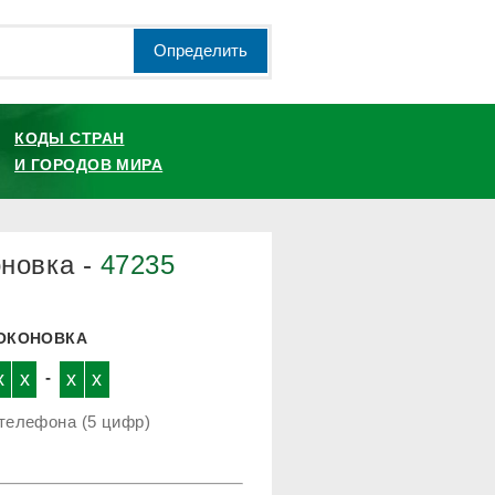
Определить
КОДЫ СТРАН
И ГОРОДОВ МИРА
оновка -
47235
ЛОКОНОВКА
x
x
-
x
x
телефона (5 цифр)