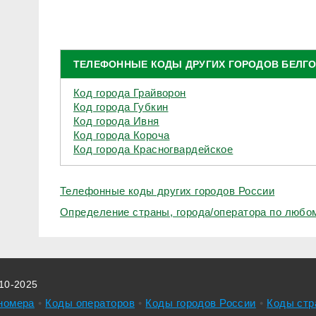
ТЕЛЕФОННЫЕ КОДЫ ДРУГИХ ГОРОДОВ БЕЛГ
Код города Грайворон
Код города Губкин
Код города Ивня
Код города Короча
Код города Красногвардейское
Телефонные коды других городов России
Определение страны, города/оператора по люб
010-2025
номера
Коды операторов
Коды городов России
Коды стр