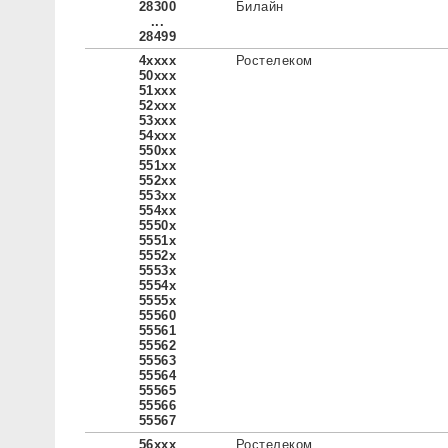
28300
Билайн
...
28499
4xxxx
Ростелеком
50xxx
51xxx
52xxx
53xxx
54xxx
550xx
551xx
552xx
553xx
554xx
5550x
5551x
5552x
5553x
5554x
5555x
55560
55561
55562
55563
55564
55565
55566
55567
56xxx
Ростелеком