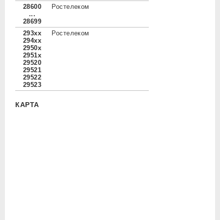
28600
Ростелеком
...
28699
293xx
Ростелеком
294xx
2950x
2951x
29520
29521
29522
29523
КАРТА