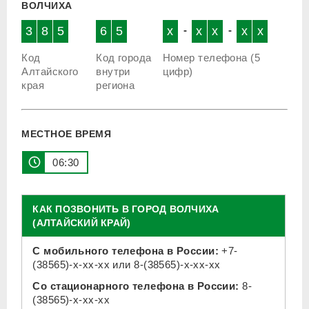
ВОЛЧИХА
3
8
5
6
5
x
-
x
x
-
x
x
Код
Код города
Номер телефона (5
Алтайского
внутри
цифр)
края
региона
МЕСТНОЕ ВРЕМЯ
06:30
КАК ПОЗВОНИТЬ В ГОРОД ВОЛЧИХА
(АЛТАЙСКИЙ КРАЙ)
С мобильного телефона в России:
+7-
(38565)-x-xx-xx
или
8-(38565)-x-xx-xx
Со стационарного телефона в России:
8-
(38565)-x-xx-xx