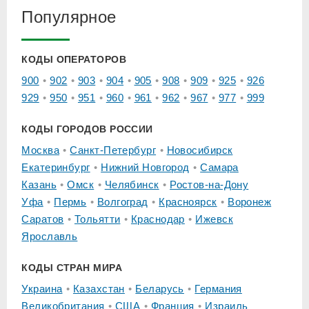
Популярное
КОДЫ ОПЕРАТОРОВ
900
902
903
904
905
908
909
925
926
929
950
951
960
961
962
967
977
999
КОДЫ ГОРОДОВ РОССИИ
Москва
Санкт-Петербург
Новосибирск
Екатеринбург
Нижний Новгород
Самара
Казань
Омск
Челябинск
Ростов-на-Дону
Уфа
Пермь
Волгоград
Красноярск
Воронеж
Саратов
Тольятти
Краснодар
Ижевск
Ярославль
КОДЫ СТРАН МИРА
Украина
Казахстан
Беларусь
Германия
Великобритания
США
Франция
Израиль