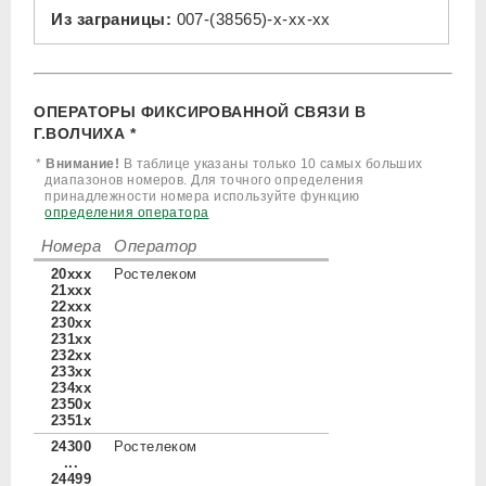
Из заграницы:
007-(38565)-x-xx-xx
ОПЕРАТОРЫ ФИКСИРОВАННОЙ СВЯЗИ В
Г.ВОЛЧИХА *
*
Внимание!
В таблице указаны только 10 самых больших
диапазонов номеров. Для точного определения
принадлежности номера используйте функцию
определения оператора
Номера
Оператор
20xxx
Ростелеком
21xxx
22xxx
230xx
231xx
232xx
233xx
234xx
2350x
2351x
24300
Ростелеком
...
24499