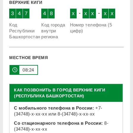
ВЕРХНИЕ КИГИ
3
4
7
4
8
x
-
x
x
-
x
x
Код
Код города
Номер телефона (5
Республики
внутри
цифр)
Башкортостан
региона
МЕСТНОЕ ВРЕМЯ
08 24
КАК ПОЗВОНИТЬ В ГОРОД ВЕРХНИЕ КИГИ
(РЕСПУБЛИКА БАШКОРТОСТАН)
С мобильного телефона в России:
+7-
(34748)-x-xx-xx
или
8-(34748)-x-xx-xx
Со стационарного телефона в России:
8-
(34748)-x-xx-xx