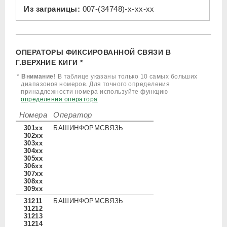
Из заграницы:
007-(34748)-x-xx-xx
ОПЕРАТОРЫ ФИКСИРОВАННОЙ СВЯЗИ В
Г.ВЕРХНИЕ КИГИ *
*
Внимание!
В таблице указаны только 10 самых больших
диапазонов номеров. Для точного определения
принадлежности номера используйте функцию
определения оператора
Номера
Оператор
301xx
БАШИНФОРМСВЯЗЬ
302xx
303xx
304xx
305xx
306xx
307xx
308xx
309xx
31211
БАШИНФОРМСВЯЗЬ
31212
31213
31214