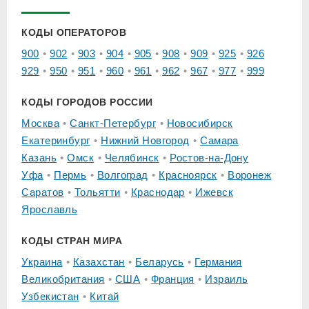
КОДЫ ОПЕРАТОРОВ
900
902
903
904
905
908
909
925
926
929
950
951
960
961
962
967
977
999
КОДЫ ГОРОДОВ РОССИИ
Москва
Санкт-Петербург
Новосибирск
Екатеринбург
Нижний Новгород
Самара
Казань
Омск
Челябинск
Ростов-на-Дону
Уфа
Пермь
Волгоград
Красноярск
Воронеж
Саратов
Тольятти
Краснодар
Ижевск
Ярославль
КОДЫ СТРАН МИРА
Украина
Казахстан
Беларусь
Германия
Великобритания
США
Франция
Израиль
Узбекистан
Китай