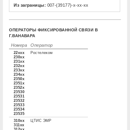
Из заграницы:
007-(39177)-x-xx-xx
ОПЕРАТОРЫ ФИКСИРОВАННОЙ СВЯЗИ В
Г.ВАНАВАРА
Номера
Оператор
22xxx
Ростелеком
230xx
231xx
232xx
233xx
234xx
2350x
2351x
2352x
23530
23531
23532
23533
23534
23535
310xx
ЦТИС ЭМР
311xx
312xx