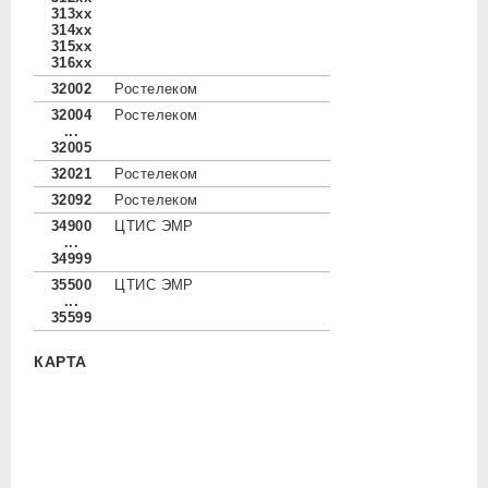
313xx
314xx
315xx
316xx
32002
Ростелеком
32004
Ростелеком
...
32005
32021
Ростелеком
32092
Ростелеком
34900
ЦТИС ЭМР
...
34999
35500
ЦТИС ЭМР
...
35599
КАРТА