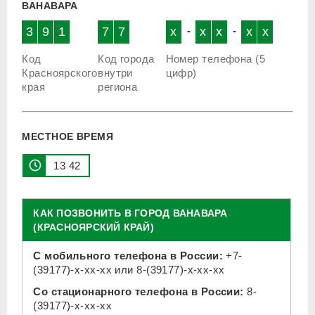
ВАНАВАРА
3
9
1
7
7
x
-
x
x
-
x
x
Код
Код города
Номер телефона (5
Красноярского
внутри
цифр)
края
региона
МЕСТНОЕ ВРЕМЯ
13 42
КАК ПОЗВОНИТЬ В ГОРОД ВАНАВАРА
(КРАСНОЯРСКИЙ КРАЙ)
С мобильного телефона в России:
+7-
(39177)-x-xx-xx
или
8-(39177)-x-xx-xx
Со стационарного телефона в России:
8-
(39177)-x-xx-xx