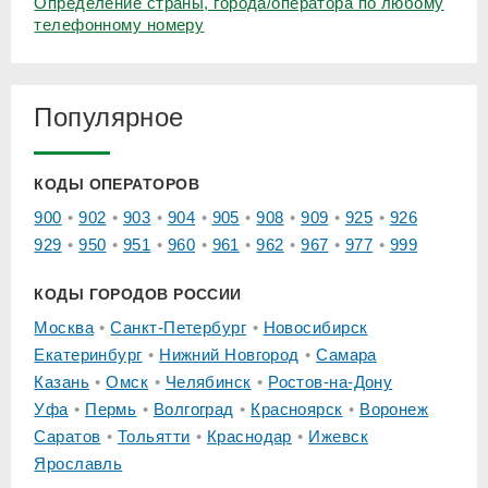
Определение страны, города/оператора по любому
телефонному номеру
Популярное
КОДЫ ОПЕРАТОРОВ
900
902
903
904
905
908
909
925
926
929
950
951
960
961
962
967
977
999
КОДЫ ГОРОДОВ РОССИИ
Москва
Санкт-Петербург
Новосибирск
Екатеринбург
Нижний Новгород
Самара
Казань
Омск
Челябинск
Ростов-на-Дону
Уфа
Пермь
Волгоград
Красноярск
Воронеж
Саратов
Тольятти
Краснодар
Ижевск
Ярославль