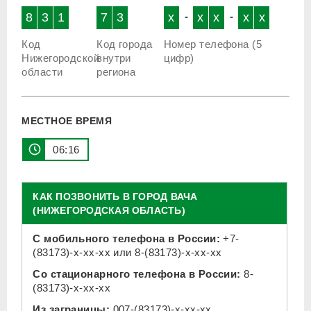
8
3
1
7
3
x
-
x
x
-
x
x
Код
Код города
Номер телефона (5
Нижегородской
внутри
цифр)
области
региона
МЕСТНОЕ ВРЕМЯ
06 16
КАК ПОЗВОНИТЬ В ГОРОД ВАЧА
(НИЖЕГОРОДСКАЯ ОБЛАСТЬ)
С мобильного телефона в России:
+7-
(83173)-x-xx-xx
или
8-(83173)-x-xx-xx
Со стационарного телефона в России:
8-
(83173)-x-xx-xx
Из заграницы:
007-(83173)-x-xx-xx