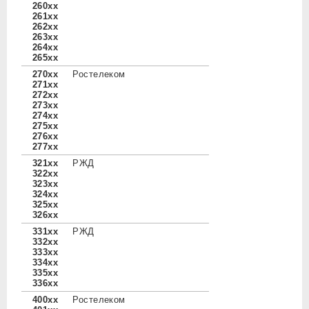
260xx
261xx
262xx
263xx
264xx
265xx
270xx
Ростелеком
271xx
272xx
273xx
274xx
275xx
276xx
277xx
321xx
РЖД
322xx
323xx
324xx
325xx
326xx
331xx
РЖД
332xx
333xx
334xx
335xx
336xx
400xx
Ростелеком