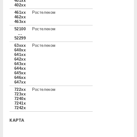
401xx
402xx
461xx
Ростелеком
462xx
463xx
52100
Ростелеком
...
52299
63xxx
Ростелеком
640xx
641xx
642xx
643xx
644xx
645xx
646xx
647xx
722xx
Ростелеком
723xx
7240x
7241x
7242x
КАРТА