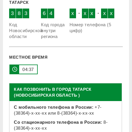
ТАТАРСК
3
8
3
6
4
x
-
x
x
-
x
x
Код
Код города
Номер телефона (5
Новосибирской
внутри
цифр)
области
региона
МЕСТНОЕ ВРЕМЯ
04:37
КАК ПОЗВОНИТЬ В ГОРОД ТАТАРСК
(НОВОСИБИРСКАЯ ОБЛАСТЬ )
С мобильного телефона в России:
+7-
(38364)-x-xx-xx
или
8-(38364)-x-xx-xx
Со стационарного телефона в России:
8-
(38364)-x-xx-xx