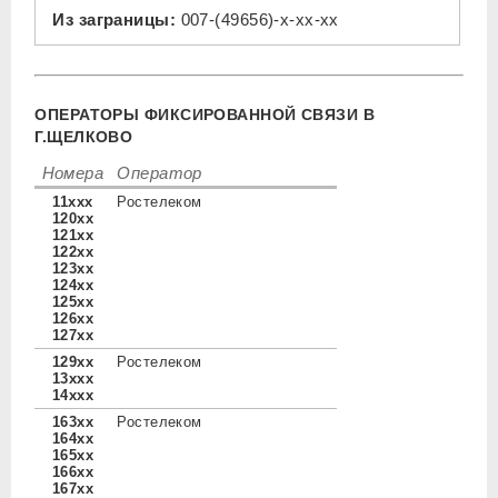
Из заграницы:
007-(49656)-x-xx-xx
ОПЕРАТОРЫ ФИКСИРОВАННОЙ СВЯЗИ В
Г.ЩЕЛКОВО
Номера
Оператор
11xxx
Ростелеком
120xx
121xx
122xx
123xx
124xx
125xx
126xx
127xx
129xx
Ростелеком
13xxx
14xxx
163xx
Ростелеком
164xx
165xx
166xx
167xx