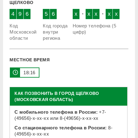
ЩЕЛКОВО
4
9
6
5
6
x
-
x
x
-
x
x
Код
Код города
Номер телефона (5
Московской
внутри
цифр)
области
региона
МЕСТНОЕ ВРЕМЯ
18:16
КАК ПОЗВОНИТЬ В ГОРОД ЩЕЛКОВО
(МОСКОВСКАЯ ОБЛАСТЬ)
С мобильного телефона в России:
+7-
(49656)-x-xx-xx
или
8-(49656)-x-xx-xx
Со стационарного телефона в России:
8-
(49656)-x-xx-xx