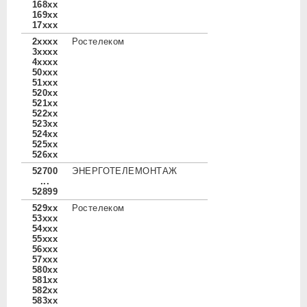
168xx
169xx
17xxx
2xxxx
Ростелеком
3xxxx
4xxxx
50xxx
51xxx
520xx
521xx
522xx
523xx
524xx
525xx
526xx
52700
ЭНЕРГОТЕЛЕМОНТАЖ
...
52899
529xx
Ростелеком
53xxx
54xxx
55xxx
56xxx
57xxx
580xx
581xx
582xx
583xx