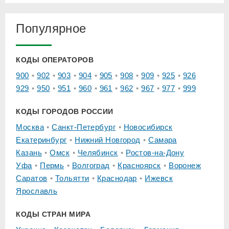
Популярное
КОДЫ ОПЕРАТОРОВ
900
902
903
904
905
908
909
925
926
929
950
951
960
961
962
967
977
999
КОДЫ ГОРОДОВ РОССИИ
Москва
Санкт-Петербург
Новосибирск
Екатеринбург
Нижний Новгород
Самара
Казань
Омск
Челябинск
Ростов-на-Дону
Уфа
Пермь
Волгоград
Красноярск
Воронеж
Саратов
Тольятти
Краснодар
Ижевск
Ярославль
КОДЫ СТРАН МИРА