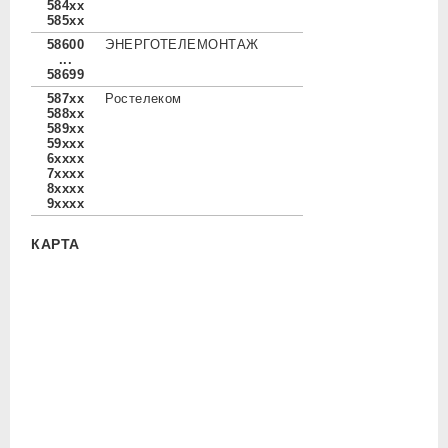
584xx
585xx
58600
ЭНЕРГОТЕЛЕМОНТАЖ
...
58699
587xx
Ростелеком
588xx
589xx
59xxx
6xxxx
7xxxx
8xxxx
9xxxx
КАРТА