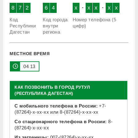
8
7
2
6
4
x
-
x
x
-
x
x
Код
Код города
Номер телефона (5
Республики
внутри
цифр)
Дагестан
региона
МЕСТНОЕ ВРЕМЯ
04 13
КАК ПОЗВОНИТЬ В ГОРОД РУТУЛ
(РЕСПУБЛИКА ДАГЕСТАН)
С мобильного телефона в России:
+7-
(87264)-x-xx-xx
или
8-(87264)-x-xx-xx
Со стационарного телефона в России:
8-
(87264)-x-xx-xx
Из заграницы:
007-(87264)-x-xx-xx