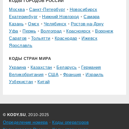
КОДЫ ГОРОДОВ РОССИИ
Москва
Санкт-Петербург
Новосибирск
Екатеринбург
Нижний Новгород
Самара
Казань
Омск
Челябинск
Ростов-на-Дону
Уфа
Пермь
Волгоград
Красноярск
Воронеж
Саратов
Тольятти
Краснодар
Ижевск
Ярославль
КОДЫ СТРАН МИРА
Украина
Казахстан
Беларусь
Германия
Великобритания
США
Франция
Израиль
Узбекистан
Китай
© KODY.SU
, 2010-2025
Определение номера
Коды операторов