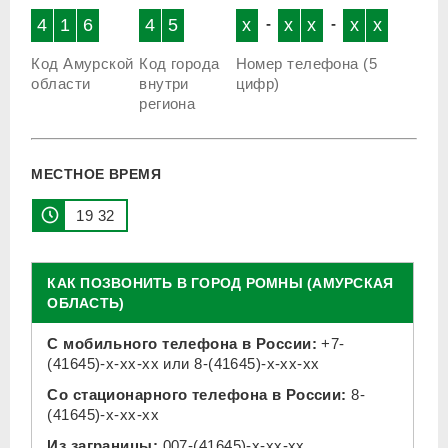
4
1
6
4
5
x
-
x
x
-
x
x
Код Амурской
Код города
Номер телефона (5
области
внутри
цифр)
региона
МЕСТНОЕ ВРЕМЯ
19 32
КАК ПОЗВОНИТЬ В ГОРОД РОМНЫ (АМУРСКАЯ
ОБЛАСТЬ)
С мобильного телефона в России:
+7-
(41645)-x-xx-xx
или
8-(41645)-x-xx-xx
Со стационарного телефона в России:
8-
(41645)-x-xx-xx
Из заграницы:
007-(41645)-x-xx-xx