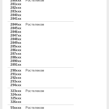
280xxx
Ростелеком
281xxx
282xxx
283xxx
2840xx
2841xx
2844xx
Ростелеком
2845xx
2846xx
2847xx
2848xx
2849xx
285xxx
286xxx
287xxx
288xxx
2890xx
2891xx
290xxx
Ростелеком
291xxx
292xxx
293xxx
294xxx
323xxx
Ростелеком
324xxx
325xxx
326xxx
55xxxx
Ростелеком