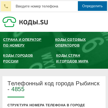
Определить
СТРАНА И ОПЕРАТОР
КОДЫ СОТОВЫХ
ПО НОМЕРУ
ОПЕРАТОРОВ
КОДЫ ГОРОДОВ
КОДЫ СТРАН
РОССИИ
И ГОРОДОВ МИРА
Телефонный код города Рыбинск
-
4855
СТРУКТУРА НОМЕРА ТЕЛЕФОНА В ГОРОДЕ