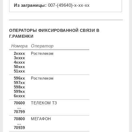
Из заграницы:
007-(49640)-x-xx-xx
ОПЕРАТОРЫ ФИКСИРОВАННОЙ СВЯЗИ В
Г.РАМЕНКИ
Номера
Оператор
2xxxx
Ростелеком
3xxxx
4xxxx
50xxx
51xxx
596xx
Ростелеком
597xx
598xx
599xx
6xxxx
70600
ТЕЛЕКОМ ТЗ
...
70799
70800
МЕГАФОН
...
70939