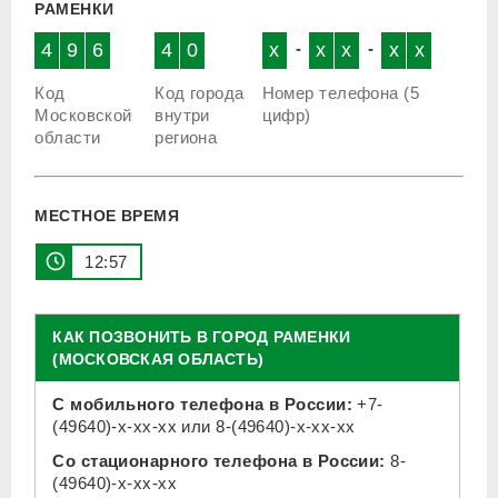
РАМЕНКИ
4
9
6
4
0
x
-
x
x
-
x
x
Код
Код города
Номер телефона (5
Московской
внутри
цифр)
области
региона
МЕСТНОЕ ВРЕМЯ
12:57
КАК ПОЗВОНИТЬ В ГОРОД РАМЕНКИ
(МОСКОВСКАЯ ОБЛАСТЬ)
С мобильного телефона в России:
+7-
(49640)-x-xx-xx
или
8-(49640)-x-xx-xx
Со стационарного телефона в России:
8-
(49640)-x-xx-xx