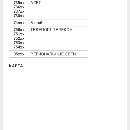
735xx
АСВТ
736xx
737xx
738xx
74xxx
Билайн
750xx
ТЕЛЕПОРТ ТЕЛЕКОМ
751xx
752xx
753xx
754xx
95xxx
РЕГИОНАЛЬНЫЕ СЕТИ
КАРТА