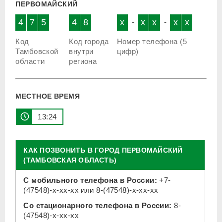
ПЕРВОМАЙСКИЙ
4
7
5
4
8
x
-
x
x
-
x
x
Код
Код города
Номер телефона (5
Тамбовской
внутри
цифр)
области
региона
МЕСТНОЕ ВРЕМЯ
13:24
КАК ПОЗВОНИТЬ В ГОРОД ПЕРВОМАЙСКИЙ
(ТАМБОВСКАЯ ОБЛАСТЬ)
С мобильного телефона в России:
+7-
(47548)-x-xx-xx
или
8-(47548)-x-xx-xx
Со стационарного телефона в России:
8-
(47548)-x-xx-xx