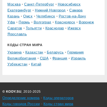
Москва
Санкт-Петербург
Новосибирск
Екатеринбург
Нижний Новгород
Самара
Казань
Омск
Челябинск
Ростов-на-Дону
Уфа
Пермь
Волгоград
Красноярск
Воронеж
Саратов
Тольятти
Краснодар
Ижевск
Ярославль
КОДЫ СТРАН МИРА
Украина
Казахстан
Беларусь
Германия
Великобритания
США
Франция
Израиль
Узбекистан
Китай
© KODY.SU
, 2010-2025
Определение номера
Коды операторов
Коды городов России
Коды стран мира