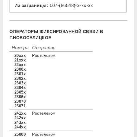
Из заграницы:
007-(86548)-x-xx-xx
ОПЕРАТОРЫ ФИКСИРОВАННОЙ СВЯЗИ В
Г.НОВОСЕЛИЦКОЕ
Номера
Оператор
20xxx
Ростелеком
21xxx
22xxx
2300x
2301x
2302x
2303x
2304x
2305x
2306x
23070
23071
241xx
Ростелеком
242xx
243xx
244xx
25000
Ростелеком