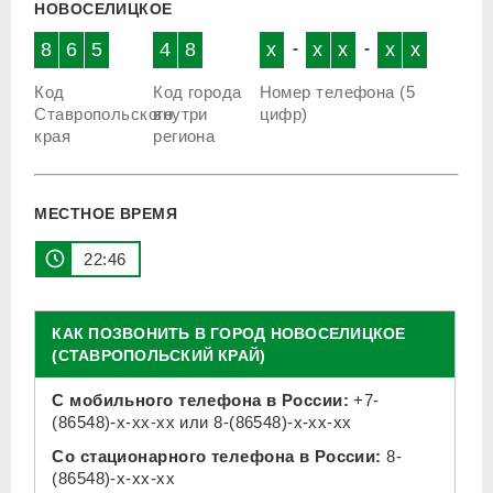
НОВОСЕЛИЦКОЕ
8
6
5
4
8
x
-
x
x
-
x
x
Код
Код города
Номер телефона (5
Ставропольского
внутри
цифр)
края
региона
МЕСТНОЕ ВРЕМЯ
22 46
КАК ПОЗВОНИТЬ В ГОРОД НОВОСЕЛИЦКОЕ
(СТАВРОПОЛЬСКИЙ КРАЙ)
С мобильного телефона в России:
+7-
(86548)-x-xx-xx
или
8-(86548)-x-xx-xx
Со стационарного телефона в России:
8-
(86548)-x-xx-xx