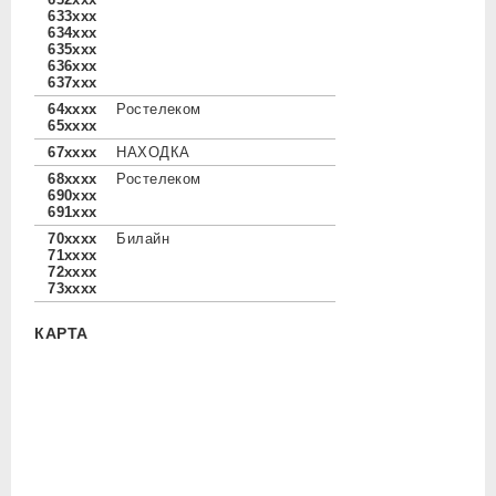
633xxx
634xxx
635xxx
636xxx
637xxx
64xxxx
Ростелеком
65xxxx
67xxxx
НАХОДКА
68xxxx
Ростелеком
690xxx
691xxx
70xxxx
Билайн
71xxxx
72xxxx
73xxxx
КАРТА