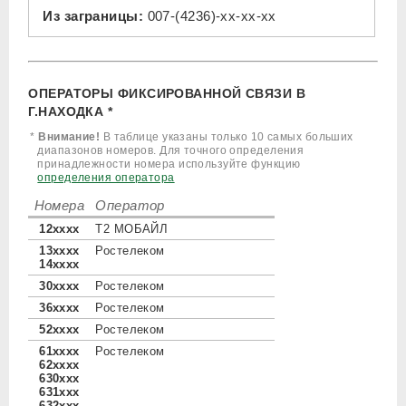
Из заграницы:
007-(4236)-xx-xx-xx
ОПЕРАТОРЫ ФИКСИРОВАННОЙ СВЯЗИ В
Г.НАХОДКА *
*
Внимание!
В таблице указаны только 10 самых больших
диапазонов номеров. Для точного определения
принадлежности номера используйте функцию
определения оператора
Номера
Оператор
12xxxx
Т2 МОБАЙЛ
13xxxx
Ростелеком
14xxxx
30xxxx
Ростелеком
36xxxx
Ростелеком
52xxxx
Ростелеком
61xxxx
Ростелеком
62xxxx
630xxx
631xxx
632xxx