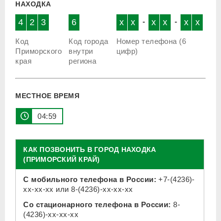
НАХОДКА
4
2
3
6
x
x
-
x
x
-
x
x
Код
Код города
Номер телефона (6
Приморского
внутри
цифр)
края
региона
МЕСТНОЕ ВРЕМЯ
04 59
КАК ПОЗВОНИТЬ В ГОРОД НАХОДКА
(ПРИМОРСКИЙ КРАЙ)
С мобильного телефона в России:
+7-(4236)-
xx-xx-xx
или
8-(4236)-xx-xx-xx
Со стационарного телефона в России:
8-
(4236)-xx-xx-xx