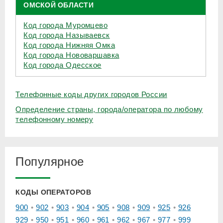
ОМСКОЙ ОБЛАСТИ
Код города Муромцево
Код города Называевск
Код города Нижняя Омка
Код города Нововаршавка
Код города Одесское
Телефонные коды других городов России
Определение страны, города/оператора по любому
телефонному номеру
Популярное
КОДЫ ОПЕРАТОРОВ
900
902
903
904
905
908
909
925
926
929
950
951
960
961
962
967
977
999