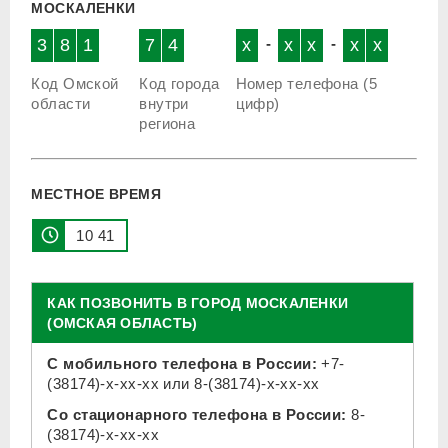
МОСКАЛЕНКИ
3
8
1
7
4
x
-
x
x
-
x
x
Код Омской
Код города
Номер телефона (5
области
внутри
цифр)
региона
МЕСТНОЕ ВРЕМЯ
10 41
КАК ПОЗВОНИТЬ В ГОРОД МОСКАЛЕНКИ
(ОМСКАЯ ОБЛАСТЬ)
С мобильного телефона в России:
+7-
(38174)-x-xx-xx
или
8-(38174)-x-xx-xx
Со стационарного телефона в России:
8-
(38174)-x-xx-xx