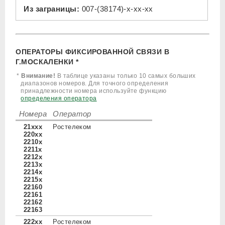
Из заграницы:
007-(38174)-x-xx-xx
ОПЕРАТОРЫ ФИКСИРОВАННОЙ СВЯЗИ В
Г.МОСКАЛЕНКИ *
*
Внимание!
В таблице указаны только 10 самых больших
диапазонов номеров. Для точного определения
принадлежности номера используйте функцию
определения оператора
Номера
Оператор
21xxx
Ростелеком
220xx
2210x
2211x
2212x
2213x
2214x
2215x
22160
22161
22162
22163
222xx
Ростелеком