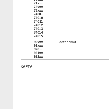
71xxx
72xxx
73xxx
7400x
74010
74011
74012
74013
74014
74015
90xxx
Ростелеком
91xxx
920xx
921xx
922xx
КАРТА