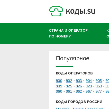
СТРАНА И ОПЕРАТОР
ПО НОМЕРУ
О
Популярное
КОДЫ ОПЕРАТОРОВ
900
902
903
904
905
9
909
925
926
929
950
9
960
961
962
967
977
9
КОДЫ ГОРОДОВ РОССИИ