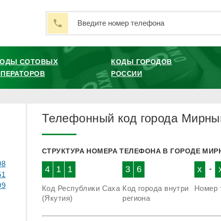
КОДЫ СОТОВЫХ
КОДЫ ГОРОДОВ
ПЕРАТОРОВ
РОССИИ
Телефонный код города Мирны
СТРУКТУРА НОМЕРА ТЕЛЕФОНА В ГОРОДЕ МИ
08
4
1
1
3
6
x
-
51
99
Код Республики Саха
Код города внутри
Номер 
(Якутия)
региона