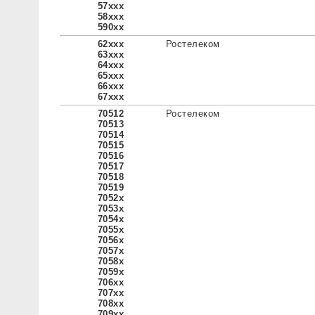
57xxx
58xxx
590xx
62xxx
Ростелеком
63xxx
64xxx
65xxx
66xxx
67xxx
70512
Ростелеком
70513
70514
70515
70516
70517
70518
70519
7052x
7053x
7054x
7055x
7056x
7057x
7058x
7059x
706xx
707xx
708xx
709xx