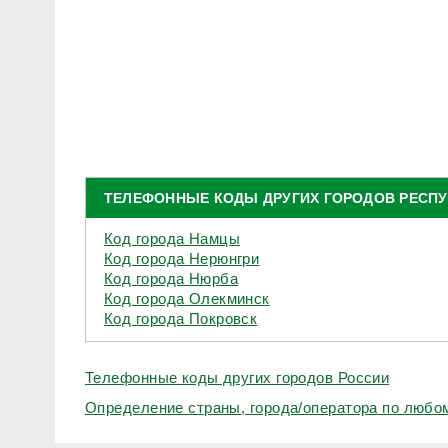
ТЕЛЕФОННЫЕ КОДЫ ДРУГИХ ГОРОДОВ РЕСПУБ
Код города Намцы
Код города Нерюнгри
Код города Нюрба
Код города Олекминск
Код города Покровск
Телефонные коды других городов России
Определение страны, города/оператора по люб