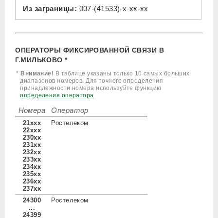
Из заграницы:
007-(41533)-x-xx-xx
ОПЕРАТОРЫ ФИКСИРОВАННОЙ СВЯЗИ В
Г.МИЛЬКОВО *
*
Внимание!
В таблице указаны только 10 самых больших
диапазонов номеров. Для точного определения
принадлежности номера используйте функцию
определения оператора
Номера
Оператор
21xxx
Ростелеком
22xxx
230xx
231xx
232xx
233xx
234xx
235xx
236xx
237xx
24300
Ростелеком
...
24399