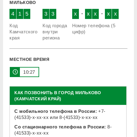
МИЛЬКОВО
4
1
5
3
3
x
-
x
x
-
x
x
Код
Код города
Номер телефона (5
Камчатского
внутри
цифр)
края
региона
МЕСТНОЕ ВРЕМЯ
10 27
КАК ПОЗВОНИТЬ В ГОРОД МИЛЬКОВО
(КАМЧАТСКИЙ КРАЙ)
С мобильного телефона в России:
+7-
(41533)-x-xx-xx
или
8-(41533)-x-xx-xx
Со стационарного телефона в России:
8-
(41533)-x-xx-xx